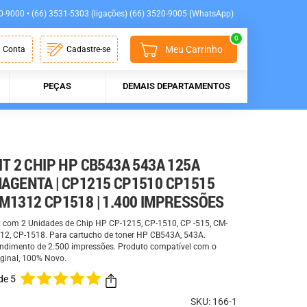
0-9000 • (66) 3531-5303 (ligações) (66) 3520-9005 (WhatsApp)
0
Meu Carrinho
 Conta
Cadastre-se
PEÇAS
DEMAIS DEPARTAMENTOS
IT 2 CHIP HP CB543A 543A 125A
AGENTA | CP1215 CP1510 CP1515
M1312 CP1518 | 1.400 IMPRESSÕES
t com 2 Unidades de Chip HP CP-1215, CP-1510, CP -515, CM-
12, CP-1518. Para cartucho de toner HP CB543A, 543A.
ndimento de 2.500 impressões. Produto compatível com o
iginal, 100% Novo.
de 5
SKU: 166-1