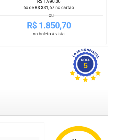
R$
1.990,00
6x de
R$
331,67
no cartão
ou
R$
1.850,70
no boleto à vista
5