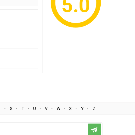
5.0
R
S
T
U
V
W
X
Y
Z