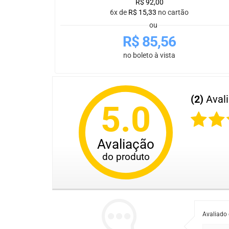
R$
92,00
6x de
R$
15,33
no cartão
ou
R$
85,56
no boleto à vista
(2)
Aval
5.0
Avaliação
do produto
Avaliado