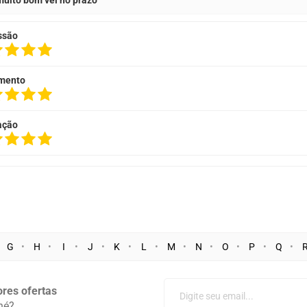
uito bom vei no prazo
ssão
mento
ação
G
H
I
J
K
L
M
N
O
P
Q
res ofertas
né?