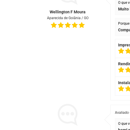
O que v
Muito
Wellington F Moura
Aparecida de Goiânia / GO
Porque 
Compa
Impre
Rendi
Instal
Avaliado
O que v