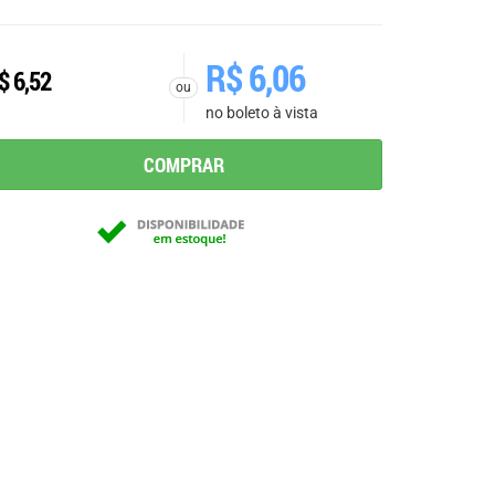
R$
6,06
$
6,52
ou
no boleto à vista
COMPRAR