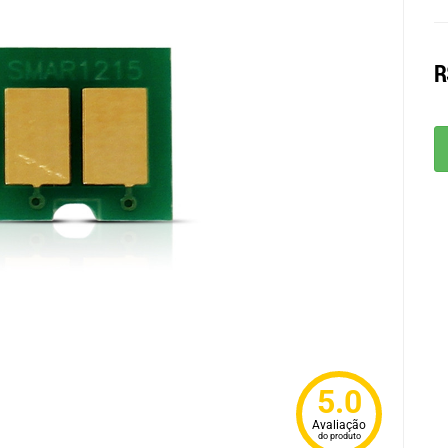
R
5.0
Avaliação
do produto