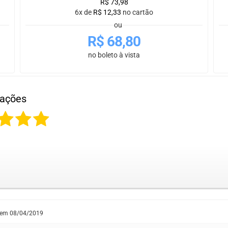
R$
73,98
6x de
R$
12,33
no cartão
ou
R$
68,80
no boleto à vista
iações
 em
08/04/2019