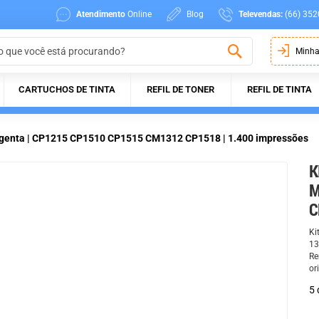
Atendimento
Online
Blog
Televendas:
(66) 352
Minha
CARTUCHOS DE TINTA
REFIL DE TONER
REFIL DE TINTA
agenta | CP1215 CP1510 CP1515 CM1312 CP1518 | 1.400 impressões
K
M
C
Ki
13
Re
or
5 