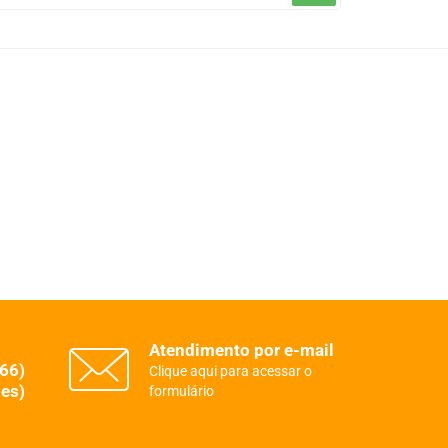
Atendimento por e-mail
(66)
Clique aqui para acessar o
es)
formulário