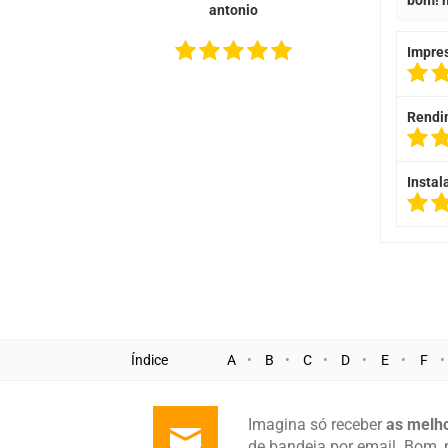
bom! m
antonio
Impre
Rendi
Instal
Índice
A
B
C
D
E
F
Imagina só receber
as melho
de bandeja por email. Bom, 