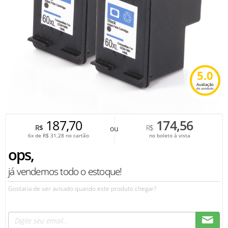
5.0
Avaliação
do produto
187,70
174,56
R$
R$
ou
6x de
R$
31,28
no cartão
no boleto à vista
ops,
já vendemos todo o estoque!
Gostaria de ser avisado quando este produto chegar?