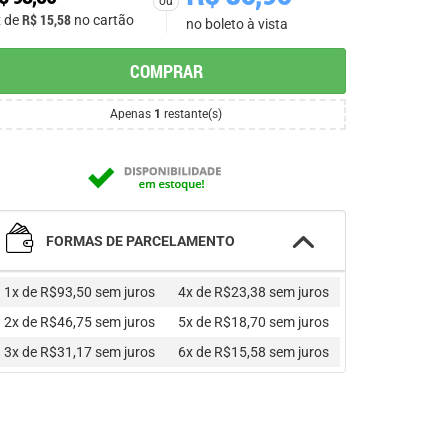
ou
R$
15,58
x de
no cartão
no boleto à vista
COMPRAR
Apenas
1
restante(s)
FORMAS DE PARCELAMENTO
1x de R$93,50
sem juros
4x de R$23,38
sem juros
2x de R$46,75
sem juros
5x de R$18,70
sem juros
3x de R$31,17
sem juros
6x de R$15,58
sem juros