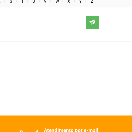
R
S
T
U
V
W
X
Y
Z
Atendimento por e-mail