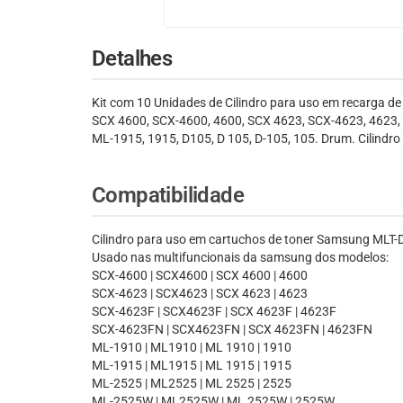
Detalhes
Kit com 10 Unidades de Cilindro para uso em recarga 
SCX 4600, SCX-4600, 4600, SCX 4623, SCX-4623, 4623
ML-1915, 1915, D105, D 105, D-105, 105. Drum. Cilindr
Compatibilidade
Cilindro para uso em cartuchos de toner Samsung MLT
Usado nas multifuncionais da samsung dos modelos:
SCX-4600 | SCX4600 | SCX 4600 | 4600
SCX-4623 | SCX4623 | SCX 4623 | 4623
SCX-4623F | SCX4623F | SCX 4623F | 4623F
SCX-4623FN | SCX4623FN | SCX 4623FN | 4623FN
ML-1910 | ML1910 | ML 1910 | 1910
ML-1915 | ML1915 | ML 1915 | 1915
ML-2525 | ML2525 | ML 2525 | 2525
ML-2525W | ML2525W | ML 2525W | 2525W