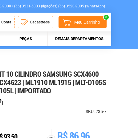
0-9000 • (66) 3531-5303 (ligações) (66) 3520-9005 (WhatsApp)
0
Meu Carrinho
 Conta
Cadastre-se
PEÇAS
DEMAIS DEPARTAMENTOS
IT 10 CILINDRO SAMSUNG SCX4600
CX4623 | ML1910 ML1915 | MLT-D105S
105L | IMPORTADO
SKU: 235-7
R$
86,96
$
93,50