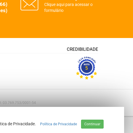
(66)
Clique aqui para acessar o
es)
formulário
CREDIBILIDADE
5
PJ: 03.769.753/0001-54
tica de Privacidade.
Política de Privacidade
Continuar