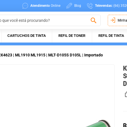
Atendimento
Online
Blog
Televendas:
(66) 352
Minha
CARTUCHOS DE TINTA
REFIL DE TONER
REFIL DE TINTA
CX4623 | ML1910 ML1915 | MLT-D105S D105L | Importado
K
S
D
R