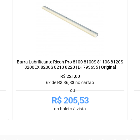
Barra Lubrificante Ricoh Pro 8100 8100S 8110S 8120S
8200EX 8200S 8210 8220 | D1793635 | Original
R$
221,00
6x de
R$
36,83
no cartão
ou
R$
205,53
no boleto à vista