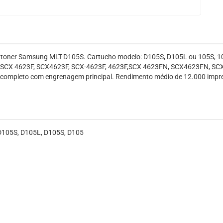
de toner Samsung MLT-D105S. Cartucho modelo: D105S, D105L ou 105S, 
, SCX 4623F, SCX4623F, SCX-4623F, 4623F,SCX 4623FN, SCX4623FN, SC
o completo com engrenagem principal. Rendimento médio de 12.000 impre
-D105S, D105L, D105S, D105