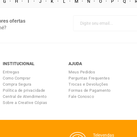
G
H
I
J
K
L
M
N
O
P
Q
res ofertas
né?
INSTITUCIONAL
AJUDA
Entregas
Meus Pedidos
Como Comprar
Perguntas Frequentes
Compra Segura
Trocas e Devoluções
Política de privacidade
Formas de Pagamento
Central de Atendimento
Fale Conosco
Sobre a Creative Cópias
Televendas