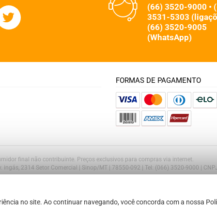
(66) 3520-9000 • 
3531-5303 (ligaçõ
(66) 3520-9005
(WhatsApp)
FORMAS DE PAGAMENTO
midor final não contribuinte. Preços exclusivos para compras via internet.
Av. ingás, 2314 Setor Comercial | Sinop/MT | 78550-092 | Tel: (066) 3520-9000 | CN
iência no site. Ao continuar navegando, você concorda com a nossa Polí