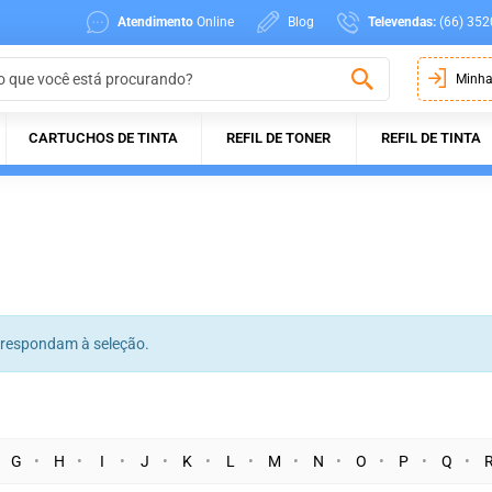
Atendimento
Online
Blog
Televendas:
(66) 352
Minha
CARTUCHOS DE TINTA
REFIL DE TONER
REFIL DE TINTA
rrespondam à seleção.
G
H
I
J
K
L
M
N
O
P
Q