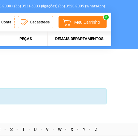
0-9000 • (66) 3531-5303 (ligações) (66) 3520-9005 (WhatsApp)
0
Meu Carrinho
 Conta
Cadastre-se
PEÇAS
DEMAIS DEPARTAMENTOS
R
S
T
U
V
W
X
Y
Z