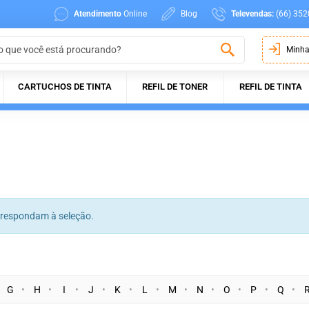
Atendimento
Online
Blog
Televendas:
(66) 352
Minha
CARTUCHOS DE TINTA
REFIL DE TONER
REFIL DE TINTA
rrespondam à seleção.
G
H
I
J
K
L
M
N
O
P
Q