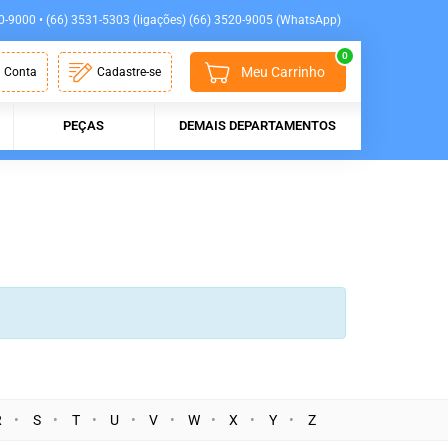
0-9000 • (66) 3531-5303 (ligações) (66) 3520-9005 (WhatsApp)
0
Meu Carrinho
 Conta
Cadastre-se
PEÇAS
DEMAIS DEPARTAMENTOS
R
S
T
U
V
W
X
Y
Z