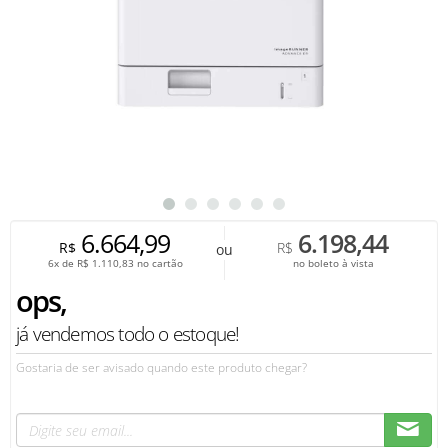
6.664,99
6.198,44
R$
R$
ou
6x de
R$
1.110,83
no cartão
no boleto à vista
ops,
já vendemos todo o estoque!
Gostaria de ser avisado quando este produto chegar?