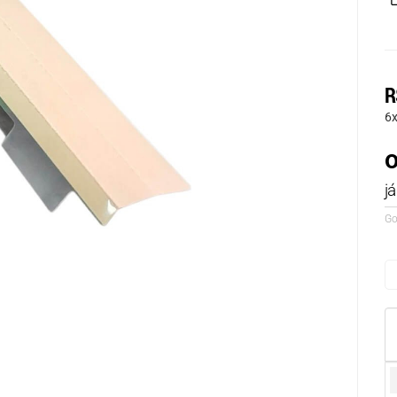
R
6
o
j
Go