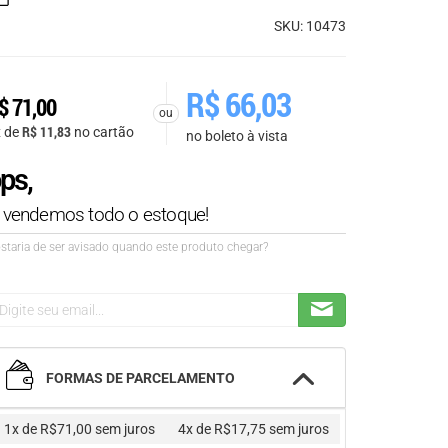
SKU: 10473
R$
66,03
$
71,00
ou
R$
11,83
x de
no cartão
no boleto à vista
ps,
á vendemos todo o estoque!
staria de ser avisado quando este produto chegar?
FORMAS DE PARCELAMENTO
1x de R$71,00
sem juros
4x de R$17,75
sem juros