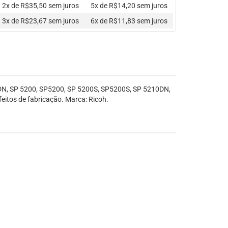
2x de R$35,50
sem juros
5x de R$14,20
sem juros
3x de R$23,67
sem juros
6x de R$11,83
sem juros
0DN, SP 5200, SP5200, SP 5200S, SP5200S, SP 5210DN,
itos de fabricação. Marca: Ricoh.