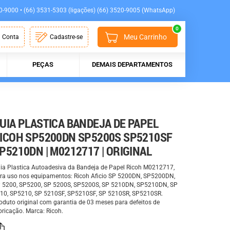
0-9000 • (66) 3531-5303 (ligações) (66) 3520-9005 (WhatsApp)
0
Meu Carrinho
 Conta
Cadastre-se
PEÇAS
DEMAIS DEPARTAMENTOS
UIA PLASTICA BANDEJA DE PAPEL
ICOH SP5200DN SP5200S SP5210SF
P5210DN | M0212717 | ORIGINAL
ia Plastica Autoadesiva da Bandeja de Papel Ricoh M0212717,
ra uso nos equipamentos: Ricoh Aficio SP 5200DN, SP5200DN,
 5200, SP5200, SP 5200S, SP5200S, SP 5210DN, SP5210DN, SP
10, SP5210, SP 5210SF, SP5210SF, SP 5210SR, SP5210SR.
oduto original com garantia de 03 meses para defeitos de
bricação. Marca: Ricoh.