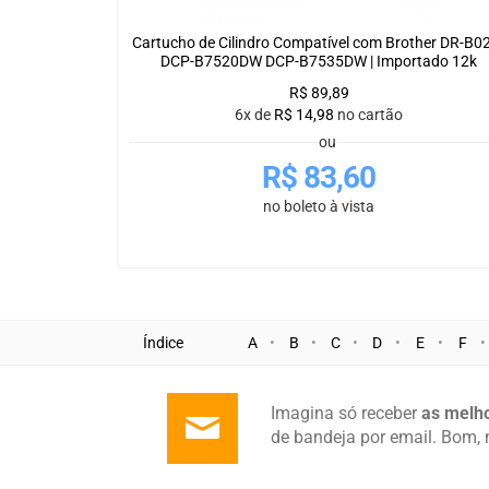
Cartucho de Cilindro Compatível com Brother DR-B02
DCP-B7520DW DCP-B7535DW | Importado 12k
R$
89,89
6x de
R$
14,98
no cartão
ou
R$
83,60
no boleto à vista
Índice
A
B
C
D
E
F
Imagina só receber
as melho
de bandeja por email. Bom, 