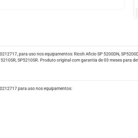
 M0212717, para uso nos equipamentos: Ricoh Aficio SP 5200DN, SP520
210SR, SP5210SR. Produto original com garantia de 03 meses para defe
 M0212717 para uso nos equipamentos: