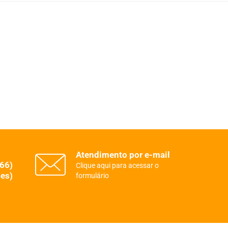
Atendimento por e-mail
(66)
Clique aqui para acessar o
es)
formulário