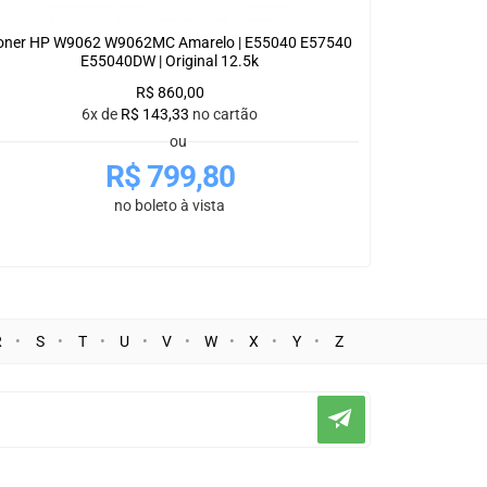
oner HP W9062 W9062MC Amarelo | E55040 E57540
E55040DW | Original 12.5k
R$
860,00
6x de
R$
143,33
no cartão
ou
R$
799,80
no boleto à vista
R
S
T
U
V
W
X
Y
Z