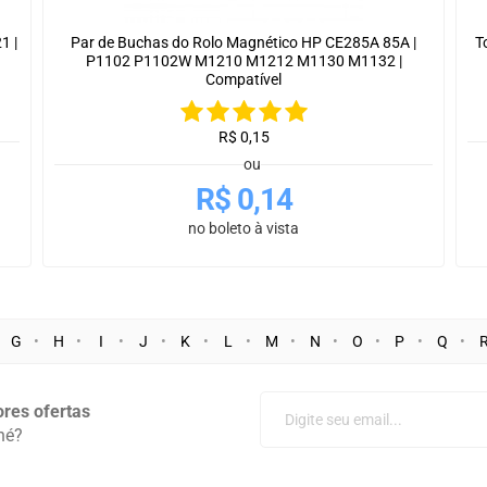
1 |
Par de Buchas do Rolo Magnético HP CE285A 85A |
T
P1102 P1102W M1210 M1212 M1130 M1132 |
Compatível
R$
0,15
ou
R$
0,14
no boleto à vista
G
H
I
J
K
L
M
N
O
P
Q
res ofertas
né?