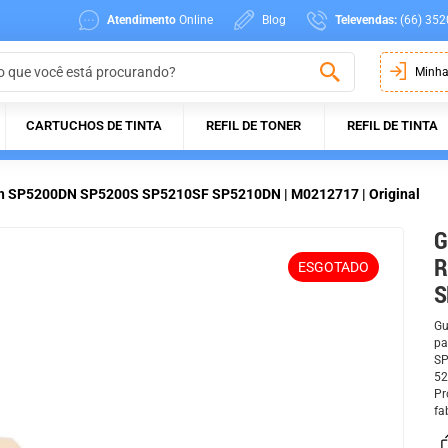
Atendimento
Online
Blog
Televendas:
(66) 352
Minha
CARTUCHOS DE TINTA
REFIL DE TONER
REFIL DE TINTA
coh SP5200DN SP5200S SP5210SF SP5210DN | M0212717 | Original
G
R
ESGOTADO
S
Gu
pa
SP
52
Pr
fa