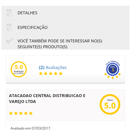
DETALHES
ESPECIFICAÇÃO
VOCÊ TAMBÉM PODE SE INTERESSAR NO(S)
SEGUINTE(S) PRODUTO(S)
Lâmina de Limpeza Ricoh 2035 2045 3045 MP4000
MP4001 MP4002 MP5000 | AD041105 AD041095 |
Original
5.0
(2)
Avaliações
5
Avaliação
do produto
49,94
46,44
R$
R$
ou
12,49
4x de
R$
no cartão
no boleto à vista
ATACADAO CENTRAL DISTRIBUICAO E
Nota
VAREJO LTDA
5.0
Avaliado em
07/03/2017