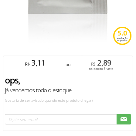
5.0
Avaliação
do produto
3,11
2,89
R$
R$
ou
no boleto à vista
ops,
já vendemos todo o estoque!
Gostaria de ser avisado quando este produto chegar?