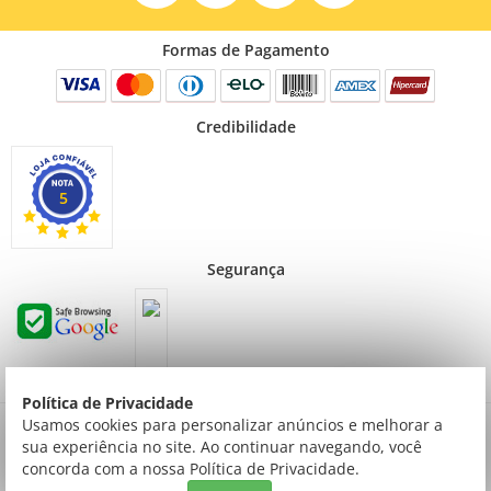
Formas de Pagamento
Credibilidade
5
Segurança
Política de Privacidade
Preços válidos para consumidor final não contribuinte. Preços exclusivos para compras
Usamos cookies para personalizar anúncios e melhorar a
via internet.
sua experiência no site. Ao continuar navegando, você
© Todos os direitos reservados | Creative Cópias LTDA | Av. ingás, 2314 Setor Comercial
concorda com a nossa Política de Privacidade.
| Sinop/MT | 78550-092 | Tel: (066) 3520-9000 | CNPJ: 03.769.753/0001-54