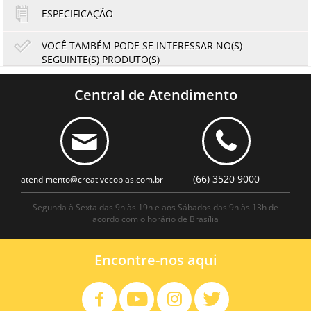
ESPECIFICAÇÃO
VOCÊ TAMBÉM PODE SE INTERESSAR NO(S)
SEGUINTE(S) PRODUTO(S)
6
Cartucho de Tinta Epson T41P420 Amarelo T41P | T5470
T5470M T5475 | Original 350ml
Central de Atendimento
1.655,47
1.539,59
R$
R$
ou
275,91
6x de
R$
no cartão
no boleto à vista
(66) 3520 9000
atendimento@creativecopias.com.br
Segunda à Sexta das 9h às 19h e aos Sábados das 9h às 13h de
acordo com o horário de Brasília
Encontre-nos aqui