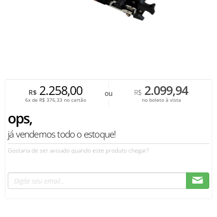
2.258,00
2.099,94
R$
R$
ou
6x de
R$
376,33
no cartão
no boleto à vista
ops,
já vendemos todo o estoque!
Gostaria de ser avisado quando este produto chegar?