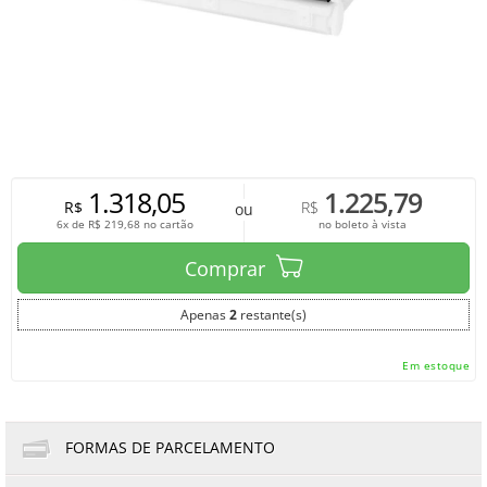
1.318,05
1.225,79
R$
R$
ou
6x de
R$
219,68
no cartão
no boleto à vista
Comprar
Apenas
2
restante(s)
Em estoque
FORMAS DE PARCELAMENTO