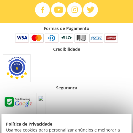
Formas de Pagamento
Credibilidade
5
Segurança
Política de Privacidade
Preços válidos para consumidor final não contribuinte. Preços exclusivos para compras
Usamos cookies para personalizar anúncios e melhorar a