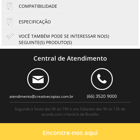
2x de R$14,00
COMPATIBILIDADE
ESPECIFICAÇÃO
VOCÊ TAMBÉM PODE SE INTERESSAR NO(S)
SEGUINTE(S) PRODUTO(S)
Toner Ricoh 407578 | SP 310SFNW SP310 SP310SFNW
SP310DNW | Original 6.4k
Central de Atendimento
463,59
431,14
R$
R$
ou
77,27
6x de
R$
no cartão
no boleto à vista
(66) 3520 9000
atendimento@creativecopias.com.br
Segunda à Sexta das 9h às 19h e aos Sábados das 9h às 13h de
acordo com o horário de Brasília
Encontre-nos aqui