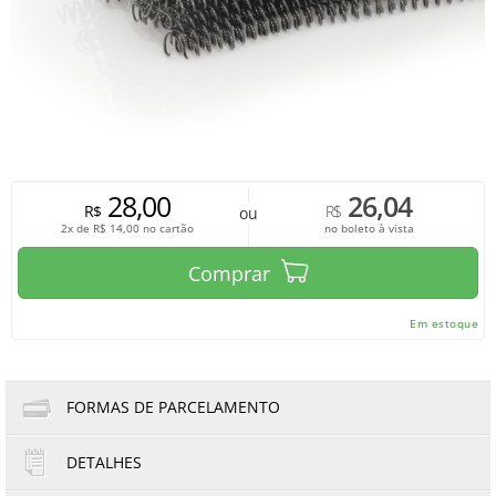
28,00
26,04
R$
R$
ou
2x de
R$
14,00
no cartão
no boleto à vista
Comprar
Em estoque
FORMAS DE PARCELAMENTO
DETALHES
1x de R$28,00