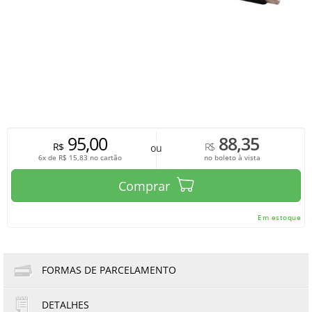
95,00
88,35
R$
R$
ou
6x de
R$
15,83
no cartão
no boleto à vista
Comprar
Em estoque
FORMAS DE PARCELAMENTO
DETALHES
1x de R$95,00
4x de R$23,75