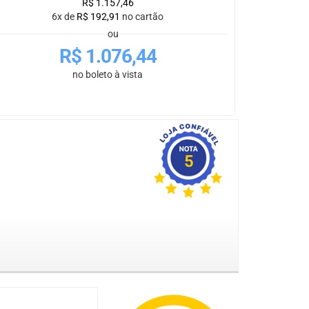
R$
1.157,46
6x de
R$
192,91
no cartão
ou
R$
1.076,44
no boleto à vista
5