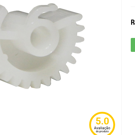
R
5.0
Avaliação
do produto