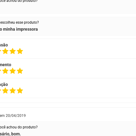
ocê achou do produto?
escolheu esse produto?
o minha impressora
ssão
mento
ação
 em
20/04/2019
ocê achou do produto?
ário, bom.