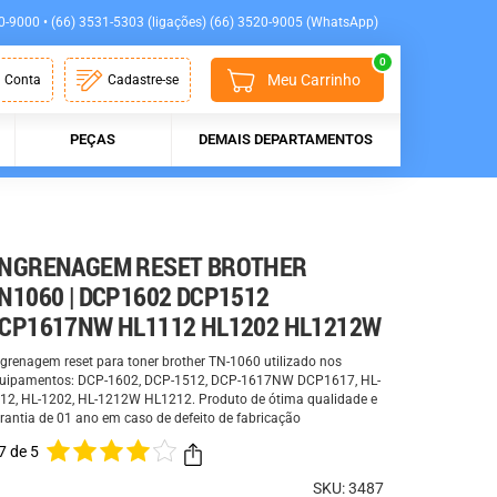
0-9000 • (66) 3531-5303 (ligações) (66) 3520-9005 (WhatsApp)
0
Meu Carrinho
 Conta
Cadastre-se
PEÇAS
DEMAIS DEPARTAMENTOS
NGRENAGEM RESET BROTHER
N1060 | DCP1602 DCP1512
CP1617NW HL1112 HL1202 HL1212W
grenagem reset para toner brother TN-1060 utilizado nos
uipamentos: DCP-1602, DCP-1512, DCP-1617NW DCP1617, HL-
12, HL-1202, HL-1212W HL1212. Produto de ótima qualidade e
rantia de 01 ano em caso de defeito de fabricação
7 de 5
SKU: 3487