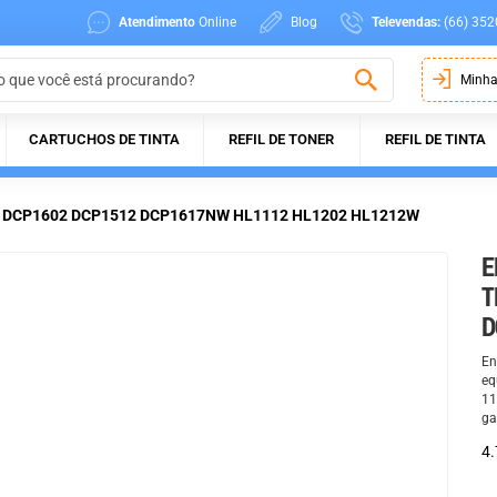
Atendimento
Online
Blog
Televendas:
(66) 352
Minha
CARTUCHOS DE TINTA
REFIL DE TONER
REFIL DE TINTA
0 | DCP1602 DCP1512 DCP1617NW HL1112 HL1202 HL1212W
E
T
D
En
eq
11
ga
4.