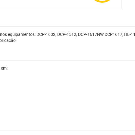
ado nos equipamentos: DCP-1602, DCP-1512, DCP-1617NW DCP1617, HL-1
abricação
 em: