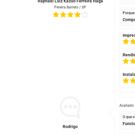
Raphael Luiz Kazuo Ferreira Haga
Pereira Barreto / SP
Porque 
Compa
Impre
Rendi
Instal
Avaliado
O que v
Funcio
Rodrigo