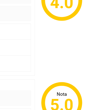
4.0
Nota
5.0