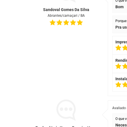
O que v
Bom
Sandoval Gomes Da Silva
Abrantes/camaçari / BA
Porque 
Pra us
Impre
Rendi
Instal
Avaliado
O que v
Necess