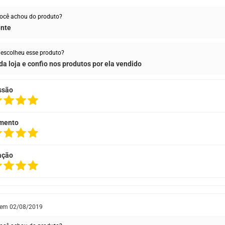
ocê achou do produto?
ente
escolheu esse produto?
da loja e confio nos produtos por ela vendido
ssão
mento
ação
 em
02/08/2019