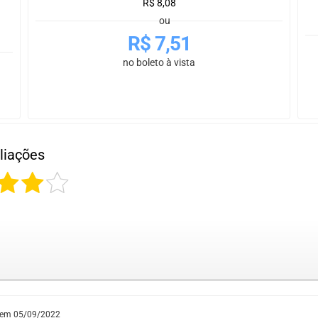
R$
8,08
ou
R$
7,51
no boleto à vista
liações
 em
05/09/2022