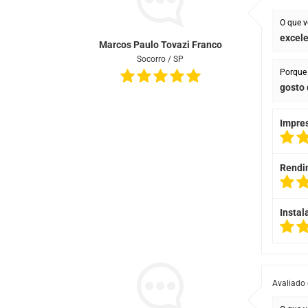
O que v
excel
Marcos Paulo Tovazi Franco
Socorro / SP
Porque 
gosto 
Impre
Rendi
Instal
Avaliado