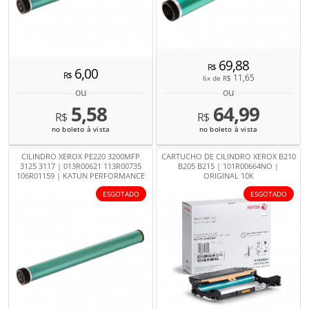
69,88
R$
6,00
R$
11,65
6x de
R$
ou
ou
5,58
64,99
R$
R$
no boleto à vista
no boleto à vista
CILINDRO XEROX PE220 3200MFP
CARTUCHO DE CILINDRO XEROX B210
3125 3117 | 013R00621 113R00735
B205 B215 | 101R00664NO |
106R01159 | KATUN PERFORMANCE
ORIGINAL 10K
ESGOTADO
ESGOTADO