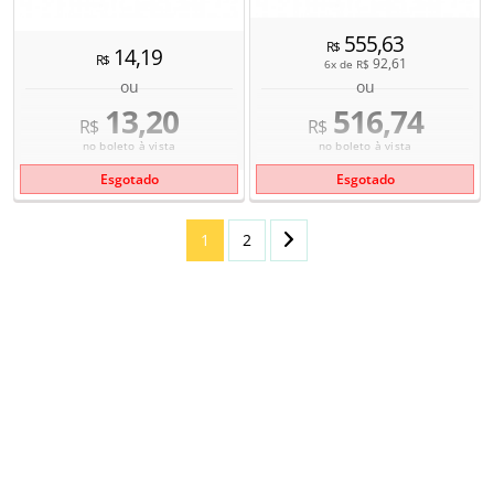
555,63
R$
14,19
R$
92,61
6x de
R$
ou
ou
13,20
516,74
R$
R$
no boleto à vista
no boleto à vista
Esgotado
Esgotado
1
2