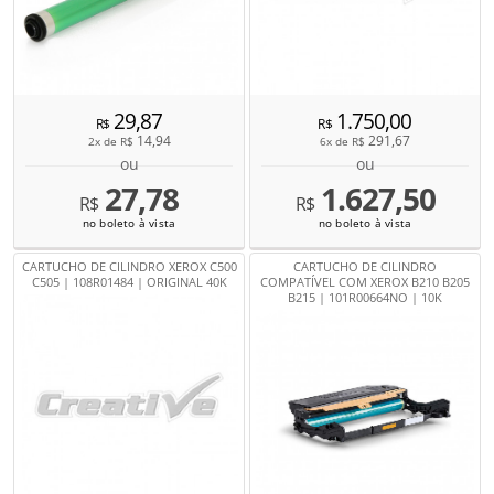
29,87
1.750,00
R$
R$
14,94
291,67
2x de
R$
6x de
R$
ou
ou
27,78
1.627,50
R$
R$
no boleto à vista
no boleto à vista
CARTUCHO DE CILINDRO XEROX C500
CARTUCHO DE CILINDRO
C505 | 108R01484 | ORIGINAL 40K
COMPATÍVEL COM XEROX B210 B205
B215 | 101R00664NO | 10K