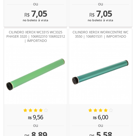
ou
ou
7,05
7,05
R$
R$
no boleto à vista
no boleto à vista
CILINDRO XEROX WC3315 WC3325
CILINDRO XEROX WORKCENTRE WC
PHASER 3320 | 106R02310 106R02312
3550 | 106R01531 | IMPORTADO
| IMPORTADO
9,56
6,00
R$
R$
ou
ou
8,89
5,58