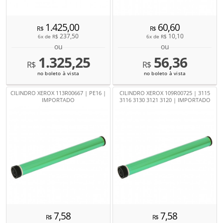
1.425,00
60,60
R$
R$
237,50
10,10
6x de
R$
6x de
R$
ou
ou
1.325,25
56,36
R$
R$
no boleto à vista
no boleto à vista
CILINDRO XEROX 113R00667 | PE16 |
CILINDRO XEROX 109R00725 | 3115
IMPORTADO
3116 3130 3121 3120 | IMPORTADO
7,58
7,58
R$
R$