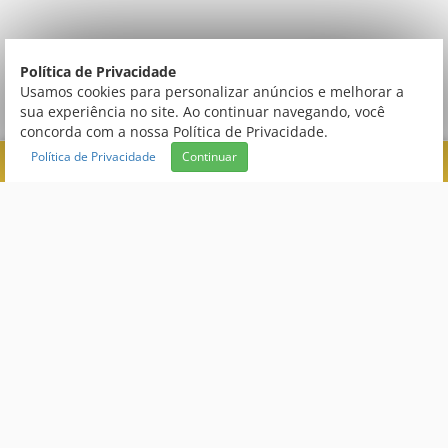
Política de Privacidade
Usamos cookies para personalizar anúncios e melhorar a
sua experiência no site. Ao continuar navegando, você
concorda com a nossa Política de Privacidade.
Política de Privacidade
Continuar
FILTRAR
TIPO
Central de Atendimento
FABRICANTE
PREÇO
(66) 3520 9000
atendimento@creativecopias.com.br
Segunda à Sexta das 9h às 19h e aos Sábados das 9h às 13h de
acordo com o horário de Brasília