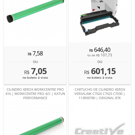
646,40
R$
7,58
R$
107,73
6x de
R$
ou
ou
7,05
601,15
R$
R$
no boleto à vista
no boleto à vista
CILINDRO XEROX WORKCENTRE PRO
CARTUCHO DE CILINDRO XEROX
416 | WORKCENTRE PRO 421 | KATUN
VERSALINK C7020 C7025 C7030 |
PERFORMANCE
113R00780 | ORIGINAL 87K