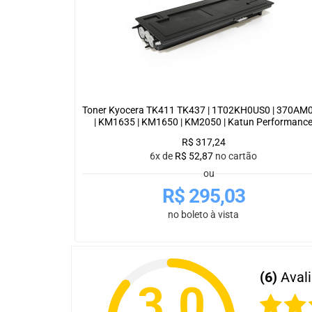
Toner Kyocera TK411 TK437 | 1T02KH0US0 | 370AM
| KM1635 | KM1650 | KM2050 | Katun Performanc
R$
317,24
6x de
R$
52,87
no cartão
ou
R$
295,03
no boleto à vista
(6)
Aval
3.0