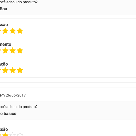
ocê achou do produto?
 Boa
ssão
mento
ação
 em
26/05/2017
ocê achou do produto?
o básico
ssão