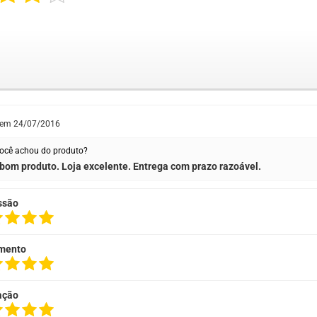
 em
24/07/2016
ocê achou do produto?
bom produto. Loja excelente. Entrega com prazo razoável.
ssão
mento
ação