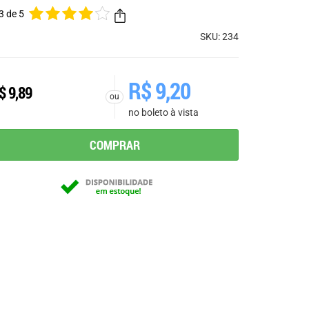
3 de 5
SKU: 234
R$
9,20
$
9,89
ou
no boleto à vista
COMPRAR