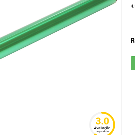
4.
R
3.0
Avaliação
do produto