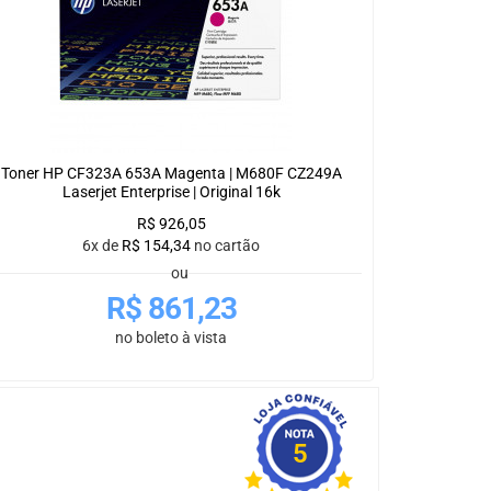
Toner HP CF323A 653A Magenta | M680F CZ249A
Laserjet Enterprise | Original 16k
R$
926,05
6x de
R$
154,34
no cartão
ou
R$
861,23
no boleto à vista
5