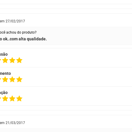
 em
27/02/2017
ocê achou do produto?
ro ok..com alta qualidade.
ssão
mento
ação
 em
21/03/2017