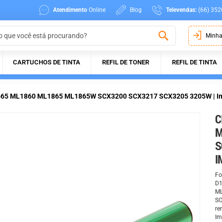
Atendimento
Online
Blog
Televendas:
(66) 352
Minha
CARTUCHOS DE TINTA
REFIL DE TONER
REFIL DE TINTA
1665 ML1860 ML1865 ML1865W SCX3200 SCX3217 SCX3205 3205W | I
C
M
S
I
Fo
D1
ML
SC
re
Im