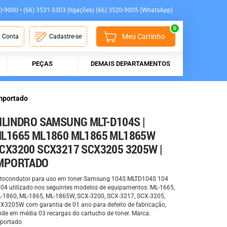
0-9000 • (66) 3531-5303 (ligações) (66) 3520-9005 (WhatsApp)
0
Meu Carrinho
 Conta
Cadastre-se
PEÇAS
DEMAIS DEPARTAMENTOS
mportado
ILINDRO SAMSUNG MLT-D104S |
L1665 ML1860 ML1865 ML1865W
CX3200 SCX3217 SCX3205 3205W |
MPORTADO
tocondutor para uso em toner Samsung 104S MLTD104S 104
04 utilizado nos seguintes modelos de equipamentos: ML-1665,
-1860, ML-1865, ML-1865W, SCX-3200, SCX-3217, SCX-3205,
X3205W com garantia de 01 ano para defeito de fabricação,
nde em média 03 recargas do cartucho de toner. Marca:
portado