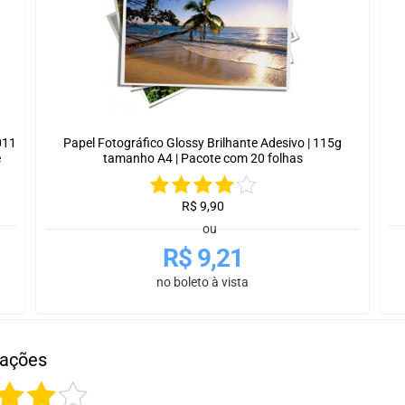
011
Papel Fotográfico Glossy Brilhante Adesivo | 115g
e
tamanho A4 | Pacote com 20 folhas
R$
9,90
ou
R$
9,21
no boleto à vista
iações