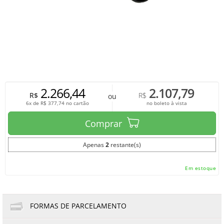
2.266,44
2.107,79
R$
R$
ou
6x de
R$
377,74
no cartão
no boleto à vista
Comprar
Apenas
2
restante(s)
Em estoque
FORMAS DE PARCELAMENTO