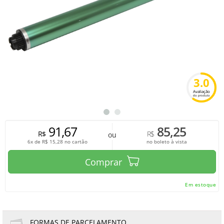
3.0
Avaliação
do produto
91,67
85,25
R$
R$
ou
6x de
R$
15,28
no cartão
no boleto à vista
Comprar
Em estoque
FORMAS DE PARCELAMENTO