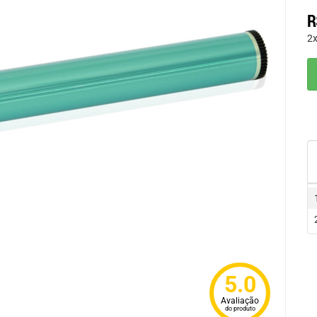
R
2
5.0
Avaliação
do produto