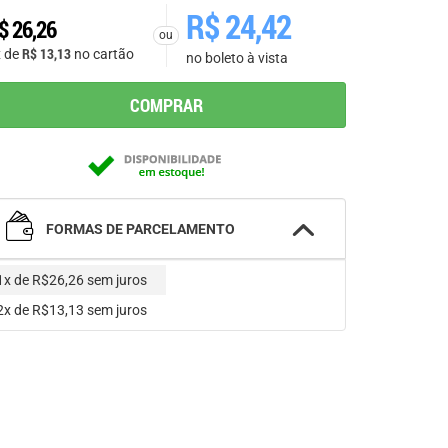
R$
24,42
$
26,26
ou
R$
13,13
x de
no cartão
no boleto à vista
COMPRAR
FORMAS DE PARCELAMENTO
1x de R$26,26
sem juros
2x de R$13,13
sem juros