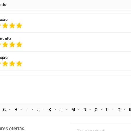
ente
ssão
mento
ação
G
H
I
J
K
L
M
N
O
P
Q
res ofertas