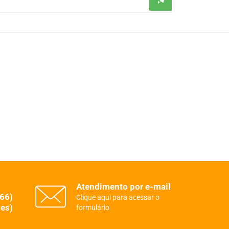
Atendimento por e-mail
(66)
Clique aqui para acessar o
es)
formulário