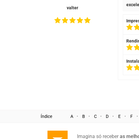
excel
valter
Impre
Rendi
Instal
Índice
A
B
C
D
E
F
Imagina só receber
as melho