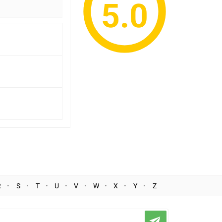
5.0
R
S
T
U
V
W
X
Y
Z