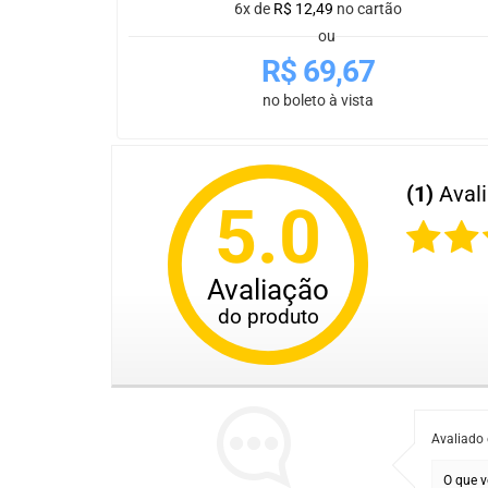
6x de
R$
12,49
no cartão
ou
R$
69,67
no boleto à vista
(1)
Aval
5.0
Avaliação
do produto
Avaliado
O que v