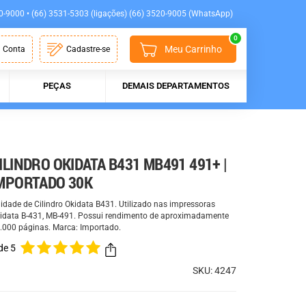
0-9000 • (66) 3531-5303 (ligações) (66) 3520-9005 (WhatsApp)
0
Meu Carrinho
 Conta
Cadastre-se
PEÇAS
DEMAIS DEPARTAMENTOS
ILINDRO OKIDATA B431 MB491 491+ |
MPORTADO 30K
idade de Cilindro Okidata B431. Utilizado nas impressoras
idata B-431, MB-491. Possui rendimento de aproximadamente
.000 páginas. Marca: Importado.
de 5
SKU: 4247