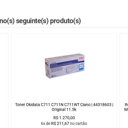
o(s) seguinte(s) produto(s)
Toner Okidata C711 C711N C711WT Ciano | 44318603 |
R
Original 11.5k
M
R$
1.270,00
6x de
R$
211,67
no cartão