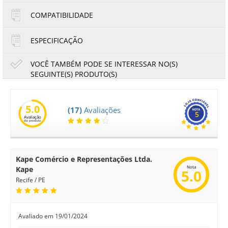
COMPATIBILIDADE
ESPECIFICAÇÃO
VOCÊ TAMBÉM PODE SE INTERESSAR NO(S)
SEGUINTE(S) PRODUTO(S)
|
Toner Refil Sharp AM900 AM-900 | Katun Performance |
L
80g
5.0
(17)
Avaliações
5
Avaliação
24,51
22,79
do produto
R$
R$
ou
12,26
2x de
R$
no cartão
no boleto à vista
Kape Comércio e Representações Ltda.
Nota
Kape
5.0
Recife / PE
Avaliado em
19/01/2024