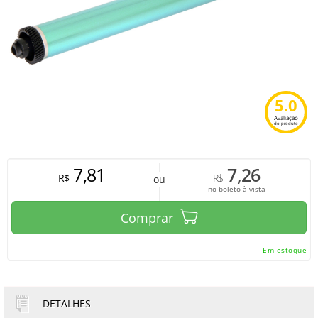
5.0
Avaliação
do produto
7,81
7,26
R$
R$
ou
no boleto à vista
Comprar
Em estoque
DETALHES