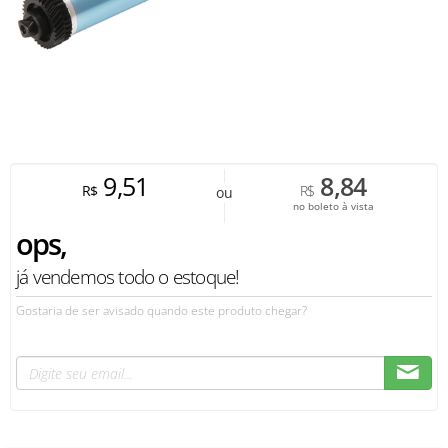
9,51
8,84
R$
R$
ou
no boleto à vista
ops,
já vendemos todo o estoque!
Gostaria de ser avisado quando este produto chegar?