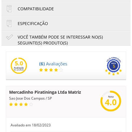
COMPATIBILIDADE
ESPECIFICAÇÃO
VOCÊ TAMBÉM PODE SE INTERESSAR NO(S)
SEGUINTE(S) PRODUTO(S)
W
Tinta Epson T504420AL T504420 T504 Amarelo | L4150
L4160 L6191 L6161 L6171 L14150 | Original 70ml
5.0
(6)
Avaliações
5
Avaliação
do produto
59,59
55,42
R$
R$
ou
11,92
5x de
R$
no cartão
no boleto à vista
Mercadinho Piratininga Ltda Matriz
Nota
Sao Jose Dos Campos / SP
4.0
Avaliado em
18/02/2023