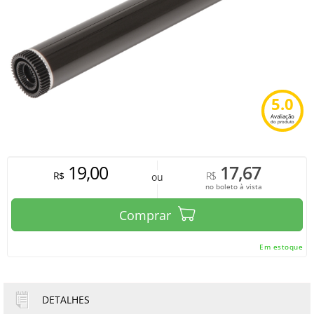
5.0
Avaliação
do produto
19,00
17,67
R$
R$
ou
no boleto à vista
Comprar
Em estoque
DETALHES