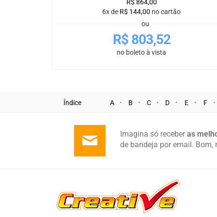
R$
864,00
6x de
R$
144,00
no cartão
ou
R$
803,52
no boleto à vista
Índice
A
B
C
D
E
F
Imagina só receber
as melho
de bandeja por email. Bom, 