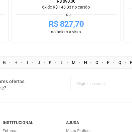
R$
890,00
6x de
R$
148,33
no cartão
ou
R$
827,70
no boleto à vista
G
H
I
J
K
L
M
N
O
P
Q
res ofertas
né?
INSTITUCIONAL
AJUDA
Entregas
Meus Pedidos