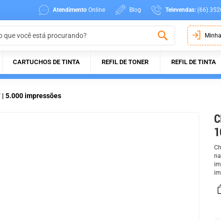
Atendimento
Online
Blog
Televendas:
(66) 352
Minha
CARTUCHOS DE TINTA
REFIL DE TONER
REFIL DE TINTA
 | 5.000 impressões
C
1
Ch
na
im
im