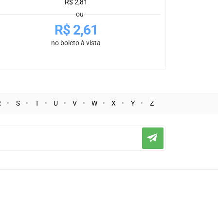
R$
2,81
ou
R$
2,61
no boleto à vista
R
S
T
U
V
W
X
Y
Z