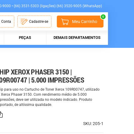
0-9000 • (66) 3531-5303 (ligações) (66) 3520-9005 (WhatsApp)
0
Meu Carrinho
 Conta
Cadastre-se
PEÇAS
DEMAIS DEPARTAMENTOS
HIP XEROX PHASER 3150 |
09R00747 | 5.000 IMPRESSÕES
ip para uso no Cartucho de Toner Xerox 109R00747, utilizado
 Xerox Phaser 3150. Com rendimento médio de 5.000
pressões, deve ser utilizada no modelo indicado. Produto
portado, de altíssima qualidade.
SKU: 205-1