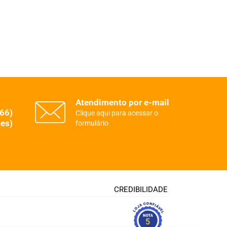
Atendimento por e-mail
(66)
Clique aqui para acessar o
es)
formulário
CREDIBILIDADE
5