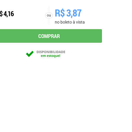
R$
3,87
$
4,16
ou
no boleto à vista
COMPRAR