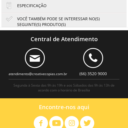
ESPECIFICAÇÃO
VOCÊ TAMBÉM PODE SE INTERESSAR NO(S)
SEGUINTE(S) PRODUTO(S)
|
Toner Gestetner 2220D | DSM622 DSM725E MP2550
MP2851 MP3350 | Katun Performance
L
Central de Atendimento
79,31
73,76
R$
R$
ou
13,22
6x de
R$
no cartão
no boleto à vista
(66) 3520 9000
atendimento@creativecopias.com.br
Segunda à Sexta das 9h às 19h e aos Sábados das 9h às 13h de
acordo com o horário de Brasília
Encontre-nos aqui