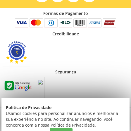
Formas de Pagamento
Credibilidade
5
Segurança
Política de Privacidade
Preços válidos para consumidor final não contribuinte. Preços exclusivos para compras
Usamos cookies para personalizar anúncios e melhorar a
via internet.
sua experiência no site. Ao continuar navegando, você
© Todos os direitos reservados | Creative Cópias LTDA | Av. ingás, 2314 Setor Comercial
concorda com a nossa Política de Privacidade.
| Sinop/MT | 78550-092 | Tel: (066) 3520-9000 | CNPJ: 03.769.753/0001-54