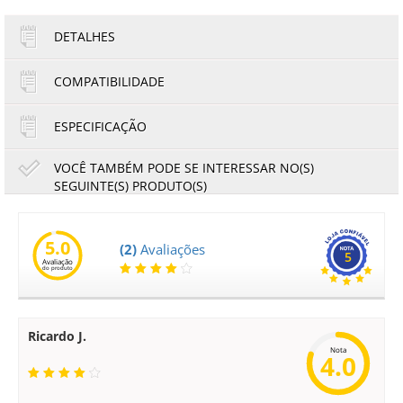
DETALHES
COMPATIBILIDADE
ESPECIFICAÇÃO
VOCÊ TAMBÉM PODE SE INTERESSAR NO(S)
SEGUINTE(S) PRODUTO(S)
|
Revelador Ricoh Aficio MPC2000 MPC2500 MPC3000
T
MPC3500 MPC4500 Preto | B2309640 | Original
5.0
(2)
Avaliações
5
Avaliação
199,48
185,52
do produto
R$
R$
ou
33,25
6x de
R$
no cartão
no boleto à vista
Ricardo J.
Nota
4.0