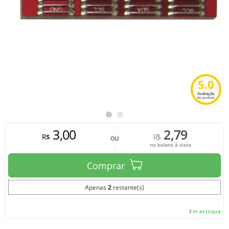
5.0
Avaliação
do produto
3,00
2,79
R$
R$
ou
no boleto à vista
Comprar
Apenas
2
restante(s)
Em estoque