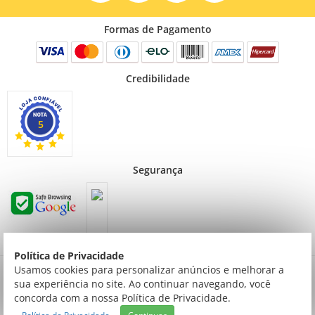
Formas de Pagamento
Credibilidade
5
Segurança
Política de Privacidade
Preços válidos para consumidor final não contribuinte. Preços exclusivos para compras
Usamos cookies para personalizar anúncios e melhorar a
via internet.
sua experiência no site. Ao continuar navegando, você
© Todos os direitos reservados | Creative Cópias LTDA | Av. ingás, 2314 Setor Comercial
concorda com a nossa Política de Privacidade.
| Sinop/MT | 78550-092 | Tel: (066) 3520-9000 | CNPJ: 03.769.753/0001-54