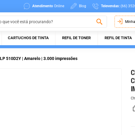
Atendimento
Online
Blog
Televendas:
(66) 352
Minha
CARTUCHOS DE TINTA
REFIL DE TONER
REFIL DE TINTA
LP 510D2Y | Amarelo | 3.000 impressões
C
C
I
Ch