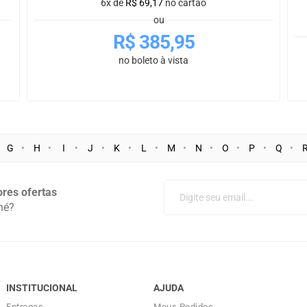
6x de
R$
69,17
no cartão
ou
R$
385,95
no boleto à vista
G
H
I
J
K
L
M
N
O
P
Q
res ofertas
né?
INSTITUCIONAL
AJUDA
Entregas
Meus Pedidos