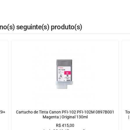
o(s) seguinte(s) produto(s)
Z9+
Cartucho de Tinta Canon PFI-102 PFI-102M 0897B001
To
Magenta | Original 130ml
R$
415,00