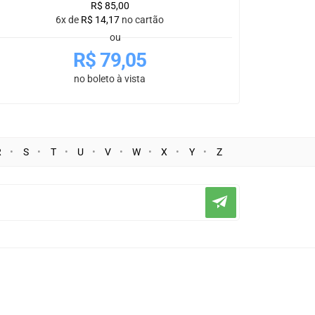
R$
85,00
6x de
R$
14,17
no cartão
ou
R$
79,05
no boleto à vista
R
S
T
U
V
W
X
Y
Z