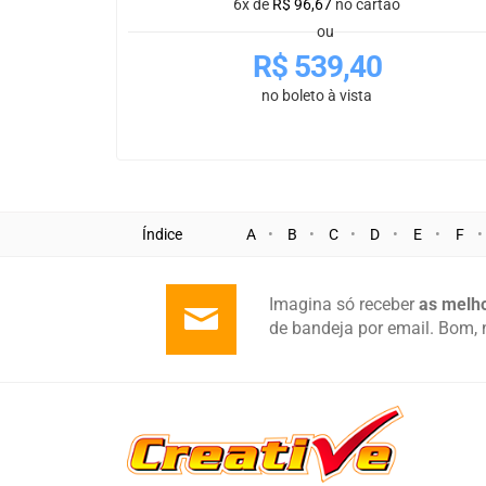
6x de
R$
96,67
no cartão
ou
R$
539,40
no boleto à vista
Índice
A
B
C
D
E
F
Imagina só receber
as melho
de bandeja por email. Bom, 