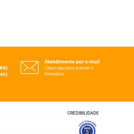
Atendimento por e-mail
(66)
Clique aqui para acessar o
es)
formulário
CREDIBILIDADE
5