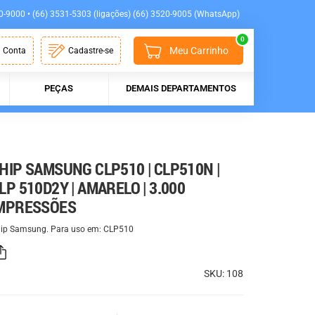
0-9000 • (66) 3531-5303 (ligações) (66) 3520-9005 (WhatsApp)
0
Meu Carrinho
 Conta
Cadastre-se
PEÇAS
DEMAIS DEPARTAMENTOS
HIP SAMSUNG CLP510 | CLP510N |
LP 510D2Y | AMARELO | 3.000
MPRESSÕES
ip Samsung. Para uso em: CLP510
SKU: 108