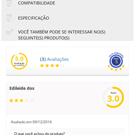
COMPATIBILIDADE
ESPECIFICAÇÃO
VOCÊ TAMBÉM PODE SE INTERESSAR NO(S)
SEGUINTE(S) PRODUTO(S)
0
Caixa com 15 Toner Compatível com HP Universal 35A
36A 85A CB435A CB436A CE285A | Premium
5.0
(3)
Avaliações
5
Avaliação
do produto
608,70
566,09
R$
R$
ou
101,45
6x de
R$
no cartão
no boleto à vista
Edileide dos
Nota
3.0
Avaliado em
09/12/2016
O que você achou do produto?