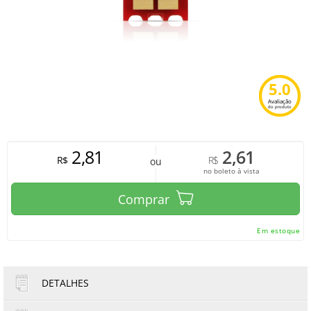
5.0
Avaliação
do produto
2,81
2,61
R$
R$
ou
no boleto à vista
Comprar
Em estoque
DETALHES