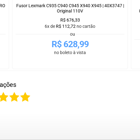
PRO
Fusor Lexmark C935 C940 C945 X940 X945 | 40X3747 |
Original 110V
R$
676,33
6x de
R$
112,72
no cartão
ou
R$
628,99
no boleto à vista
iações