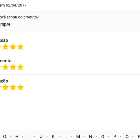
 em
02/04/2017
ocê achou do produto?
empre
ssão
mento
ação
G
H
I
J
K
L
M
N
O
P
Q