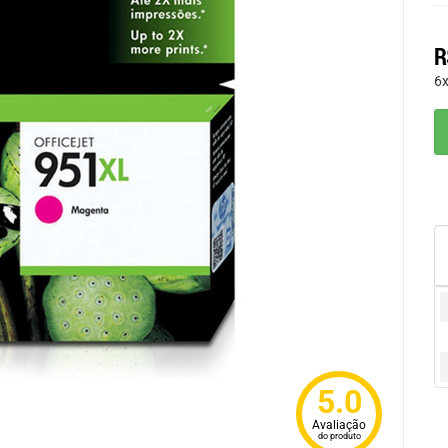
R
6
5.0
Avaliação
do produto