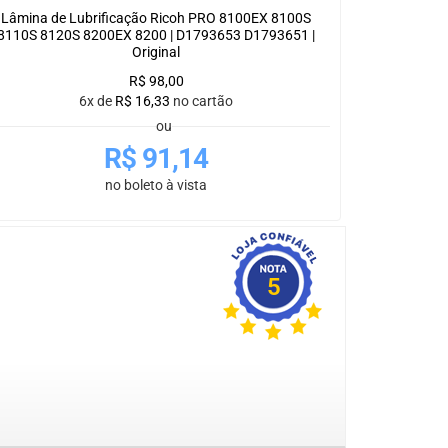
Lâmina de Lubrificação Ricoh PRO 8100EX 8100S
8110S 8120S 8200EX 8200 | D1793653 D1793651 |
Original
R$
98,00
6x de
R$
16,33
no cartão
ou
R$
91,14
no boleto à vista
5