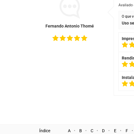
Avaliado
O que v
Uso s
Fernando Antonio Thomé
Impre
Rendi
Instal
Índice
A
B
C
D
E
F