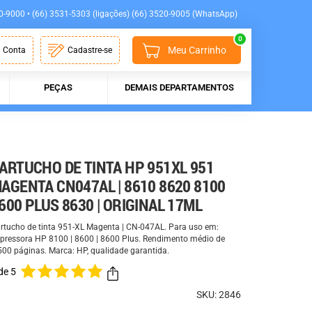
0-9000 • (66) 3531-5303 (ligações) (66) 3520-9005 (WhatsApp)
0
Meu Carrinho
 Conta
Cadastre-se
PEÇAS
DEMAIS DEPARTAMENTOS
ARTUCHO DE TINTA HP 951XL 951
AGENTA CN047AL | 8610 8620 8100
600 PLUS 8630 | ORIGINAL 17ML
rtucho de tinta 951-XL Magenta | CN-047AL. Para uso em:
pressora HP 8100 | 8600 | 8600 Plus. Rendimento médio de
500 páginas. Marca: HP, qualidade garantida.
de 5
SKU: 2846