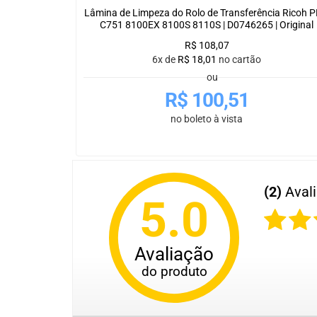
Lâmina de Limpeza do Rolo de Transferência Ricoh 
C751 8100EX 8100S 8110S | D0746265 | Original
R$
108,07
6x de
R$
18,01
no cartão
ou
R$
100,51
no boleto à vista
(2)
Aval
5.0
Avaliação
do produto