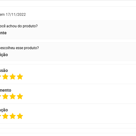
 em
17/11/2022
ocê achou do produto?
ente
escolheu esse produto?
ição
ssão
mento
ação