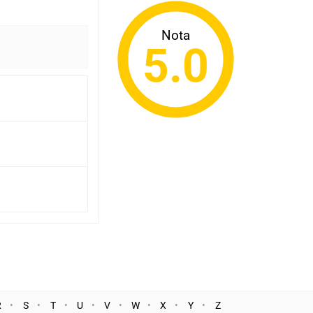
Nota
5.0
R
S
T
U
V
W
X
Y
Z