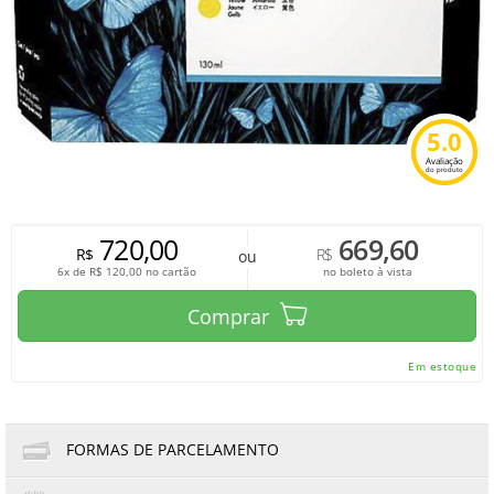
5.0
Avaliação
do produto
720,00
669,60
R$
R$
ou
6x de
R$
120,00
no cartão
no boleto à vista
Comprar
Em estoque
FORMAS DE PARCELAMENTO