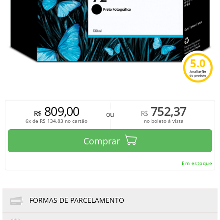
5.0
Avaliação
do produto
809,00
752,37
R$
R$
ou
6x de
R$
134,83
no cartão
no boleto à vista
Comprar
Em estoque
FORMAS DE PARCELAMENTO