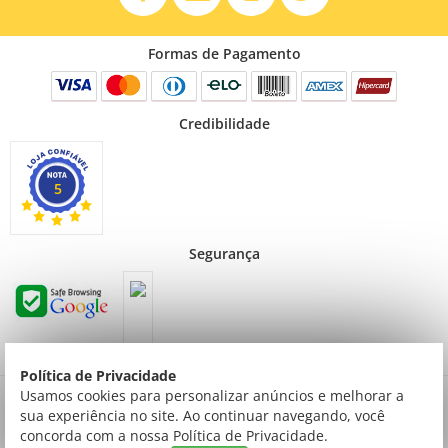
Formas de Pagamento
Credibilidade
5
Segurança
Política de Privacidade
Preços válidos para consumidor final não contribuinte. Preços exclusivos para compras
Usamos cookies para personalizar anúncios e melhorar a
via internet.
sua experiência no site. Ao continuar navegando, você
© Todos os direitos reservados | Creative Cópias LTDA | Av. ingás, 2314 Setor Comercial
concorda com a nossa Política de Privacidade.
| Sinop/MT | 78550-092 | Tel: (066) 3520-9000 | CNPJ: 03.769.753/0001-54