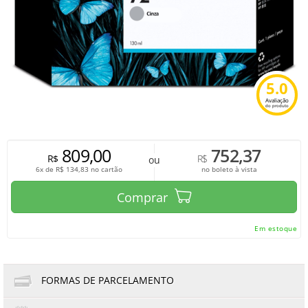
5.0
Avaliação
do produto
809,00
752,37
R$
R$
ou
6x de
R$
134,83
no cartão
no boleto à vista
Comprar
Em estoque
FORMAS DE PARCELAMENTO