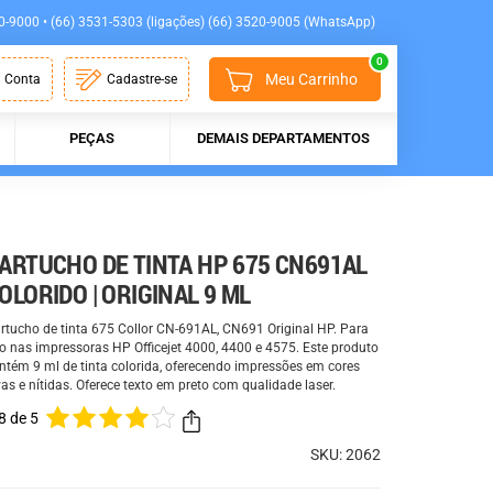
0-9000 • (66) 3531-5303 (ligações) (66) 3520-9005 (WhatsApp)
0
Meu Carrinho
 Conta
Cadastre-se
PEÇAS
DEMAIS DEPARTAMENTOS
ARTUCHO DE TINTA HP 675 CN691AL
OLORIDO | ORIGINAL 9 ML
rtucho de tinta 675 Collor CN-691AL, CN691 Original HP. Para
o nas impressoras HP Officejet 4000, 4400 e 4575. Este produto
ntém 9 ml de tinta colorida, oferecendo impressões em cores
vas e nítidas. Oferece texto em preto com qualidade laser.
8 de 5
SKU: 2062