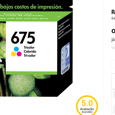
R
6
o
j
Go
5.0
Avaliação
do produto