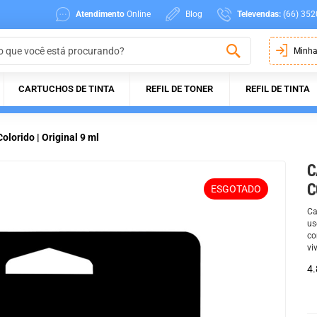
Atendimento
Online
Blog
Televendas:
(66) 352
Minha
CARTUCHOS DE TINTA
REFIL DE TONER
REFIL DE TINTA
lorido | Original 9 ml
C
C
ESGOTADO
Ca
us
co
vi
4.