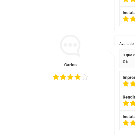
Instal
Avaliado
O que v
Ok.
Carlos
Impre
Rendi
Instal