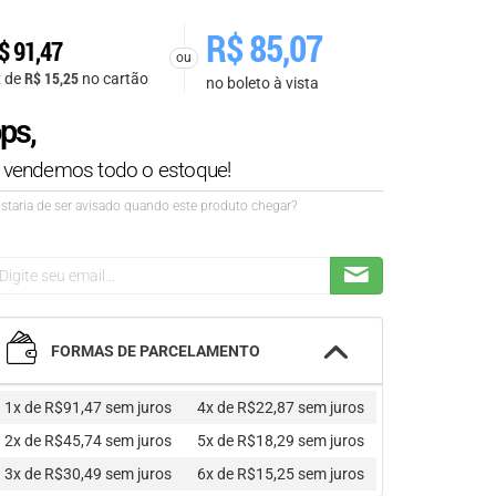
R$
85,07
$
91,47
ou
R$
15,25
x de
no cartão
no boleto à vista
ps,
á vendemos todo o estoque!
staria de ser avisado quando este produto chegar?
FORMAS DE PARCELAMENTO
1x de R$91,47
sem juros
4x de R$22,87
sem juros
2x de R$45,74
sem juros
5x de R$18,29
sem juros
3x de R$30,49
sem juros
6x de R$15,25
sem juros