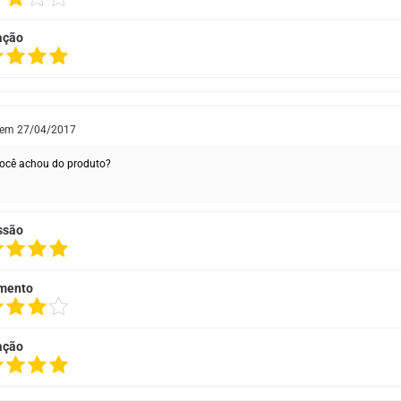
ação
 em
27/04/2017
ocê achou do produto?
ssão
mento
ação