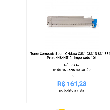
Toner Compatível com Okidata C831 C831N 831 83
Preto 44844512 | Importado 10k
R$
173,42
6x de
R$
28,90
no cartão
ou
R$
161,28
no boleto à vista