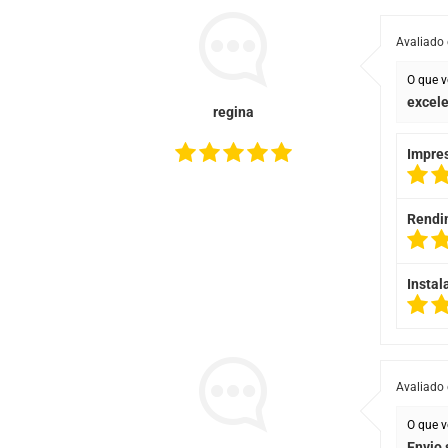
Avaliado
O que v
excele
regina
Impre
Rendi
Instal
Avaliado
O que v
Envio 