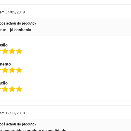
 em
04/05/2018
ocê achou do produto?
nte...já conhecia
ssão
mento
ação
 em
19/11/2018
ocê achou do produto?
super rápido e produto de qualidade.