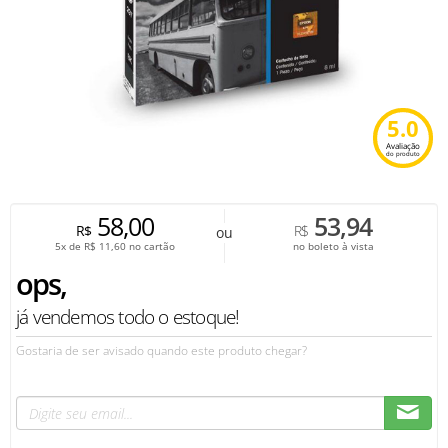
5.0
Avaliação
do produto
58,00
53,94
R$
R$
ou
5x de
R$
11,60
no cartão
no boleto à vista
ops,
já vendemos todo o estoque!
Gostaria de ser avisado quando este produto chegar?