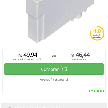
4.0
Avaliação
do produto
49,94
46,44
R$
R$
ou
4x de
R$
12,49
no cartão
no boleto à vista
Comprar
Apenas
1
restante(s)
Em estoque