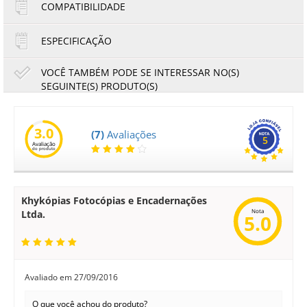
COMPATIBILIDADE
ESPECIFICAÇÃO
VOCÊ TAMBÉM PODE SE INTERESSAR NO(S)
SEGUINTE(S) PRODUTO(S)
|
Polaseal para Plastificação Tamanho ½ Ofício | 170 x 226
mm | 125 MIC | 100 Unidades
3.0
(7)
Avaliações
5
Avaliação
48,48
45,09
do produto
R$
R$
ou
12,12
4x de
R$
no cartão
no boleto à vista
Khykópias Fotocópias e Encadernações
Nota
Ltda.
5.0
Avaliado em
27/09/2016
O que você achou do produto?