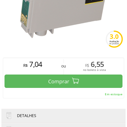
3.0
Avaliação
do produto
7,04
6,55
R$
R$
ou
no boleto à vista
Comprar
Em estoque
DETALHES