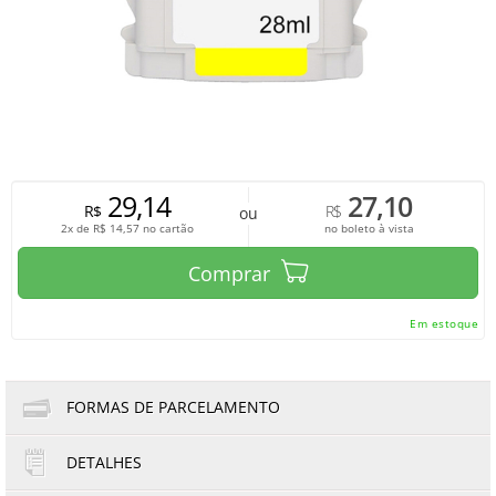
29,14
27,10
R$
R$
ou
2x de
R$
14,57
no cartão
no boleto à vista
Comprar
Em estoque
FORMAS DE PARCELAMENTO
DETALHES
1x de R$29,14