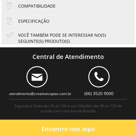
2x de R$14,57
COMPATIBILIDADE
ESPECIFICAÇÃO
VOCÊ TAMBÉM PODE SE INTERESSAR NO(S)
SEGUINTE(S) PRODUTO(S)
|
Fita Rotulador Brother 9mm M-K221 MK221 Preto/Branco
| Compatível
Central de Atendimento
13,13
12,21
R$
R$
ou
no boleto à vista
(66) 3520 9000
atendimento@creativecopias.com.br
Segunda à Sexta das 9h às 19h e aos Sábados das 9h às 13h de
acordo com o horário de Brasília
Encontre-nos aqui