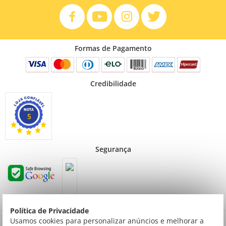
Formas de Pagamento
Credibilidade
5
Segurança
Política de Privacidade
Preços válidos para consumidor final não contribuinte. Preços exclusivos para compras
Usamos cookies para personalizar anúncios e melhorar a