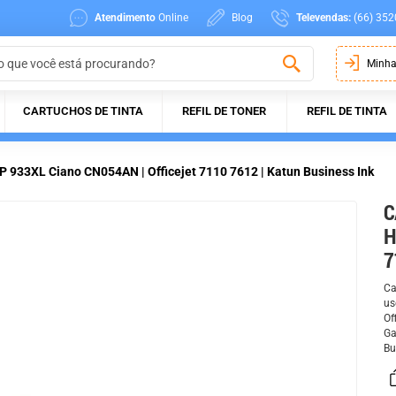
Atendimento
Online
Blog
Televendas:
(66) 352
Minha
CARTUCHOS DE TINTA
REFIL DE TONER
REFIL DE TINTA
P 933XL Ciano CN054AN | Officejet 7110 7612 | Katun Business Ink
C
H
7
Ca
us
Of
Ga
Bu