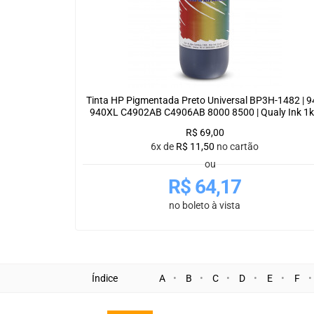
Tinta HP Pigmentada Preto Universal BP3H-1482 | 9
940XL C4902AB C4906AB 8000 8500 | Qualy Ink 1
R$
69,00
6x de
R$
11,50
no cartão
ou
R$
64,17
no boleto à vista
Índice
A
B
C
D
E
F