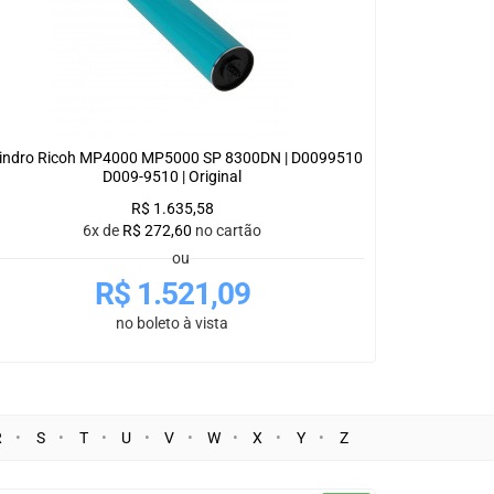
lindro Ricoh MP4000 MP5000 SP 8300DN | D0099510
D009-9510 | Original
R$
1.635,58
6x de
R$
272,60
no cartão
ou
R$
1.521,09
no boleto à vista
R
S
T
U
V
W
X
Y
Z