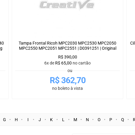
40
Tampa Frontal Ricoh MPC2030 MPC2530 MPC2050
Ci
kg
MPC2550 MPC2051 MPC2551 | D0391251 | Original
R$
390,00
6x de
R$
65,00
no cartão
ou
R$
362,70
no boleto à vista
G
H
I
J
K
L
M
N
O
P
Q