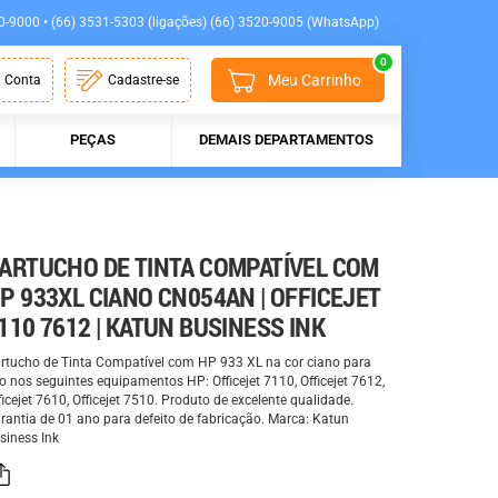
0-9000 • (66) 3531-5303 (ligações) (66) 3520-9005 (WhatsApp)
0
Meu Carrinho
 Conta
Cadastre-se
PEÇAS
DEMAIS DEPARTAMENTOS
ARTUCHO DE TINTA COMPATÍVEL COM
P 933XL CIANO CN054AN | OFFICEJET
110 7612 | KATUN BUSINESS INK
rtucho de Tinta Compatível com HP 933 XL na cor ciano para
o nos seguintes equipamentos HP: Officejet 7110, Officejet 7612,
ficejet 7610, Officejet 7510. Produto de excelente qualidade.
rantia de 01 ano para defeito de fabricação. Marca: Katun
siness Ink