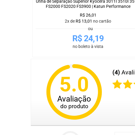
Unha de Separação Superior Kyocera 3011I 3510I 35
FS2000 FS2020 FS3900 | Katun Performance
R$
26,01
2x de
R$
13,01
no cartão
ou
R$
24,19
no boleto à vista
(4)
Aval
5.0
Avaliação
do produto