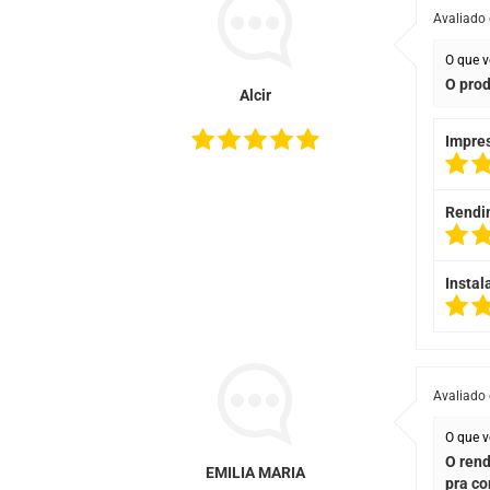
Avaliado
O que v
O prod
Alcir
Impre
Rendi
Instal
Avaliado
O que v
O rend
EMILIA MARIA
pra co