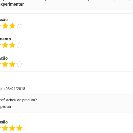
xperimentar.
ssão
mento
ação
 em
03/04/2018
ocê achou do produto?
 preco
ssão