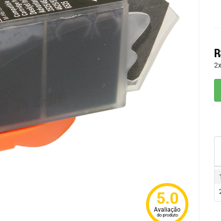
R
2
5.0
Avaliação
do produto