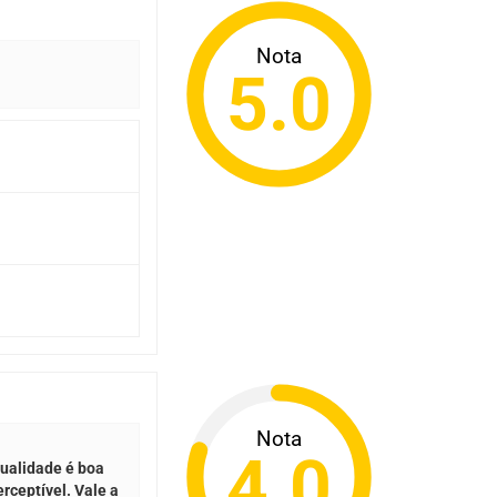
Nota
5.0
Nota
4.0
qualidade é boa
rceptível. Vale a