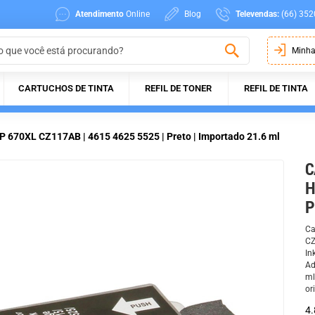
Atendimento
Online
Blog
Televendas:
(66) 352
Minha
CARTUCHOS DE TINTA
REFIL DE TONER
REFIL DE TINTA
P 670XL CZ117AB | 4615 4625 5525 | Preto | Importado 21.6 ml
C
H
P
Ca
CZ
In
Ad
ml
or
4.