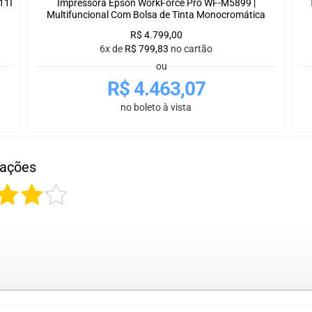
11I
Impressora Epson WorkForce Pro WF-M5899 |
Multifuncional Com Bolsa de Tinta Monocromática
R$
4.799,00
6x de
R$
799,83
no cartão
ou
R$
4.463,07
no boleto à vista
iações