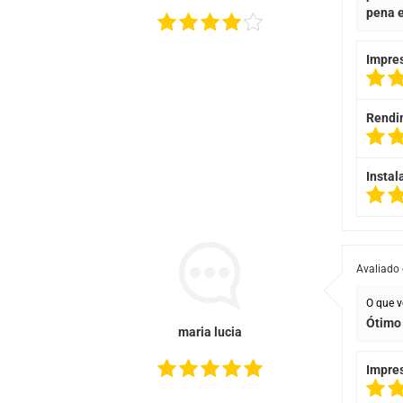
pena e
Impre
Rendi
Instal
Avaliado
O que v
Ótimo
maria lucia
Impre