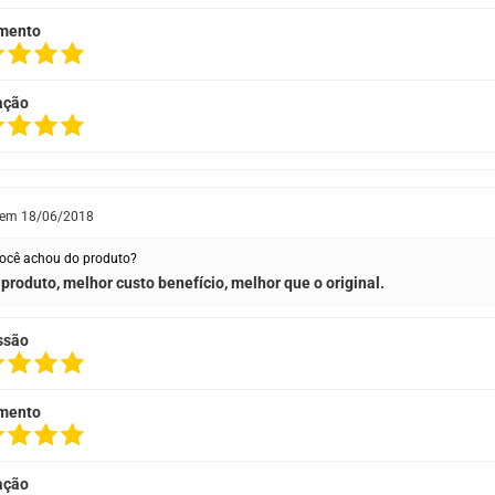
mento
ação
 em
18/06/2018
ocê achou do produto?
produto, melhor custo benefício, melhor que o original.
ssão
mento
ação