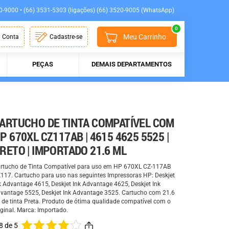
0-9000 • (66) 3531-5303 (ligações) (66) 3520-9005 (WhatsApp)
0
Meu Carrinho
 Conta
Cadastre-se
PEÇAS
DEMAIS DEPARTAMENTOS
ARTUCHO DE TINTA COMPATÍVEL COM
P 670XL CZ117AB | 4615 4625 5525 |
RETO | IMPORTADO 21.6 ML
rtucho de Tinta Compatível para uso em HP 670XL CZ-117AB
117. Cartucho para uso nas seguintes Impressoras HP: Deskjet
k Advantage 4615, Deskjet Ink Advantage 4625, Deskjet Ink
vantage 5525, Deskjet Ink Advantage 3525. Cartucho com 21.6
 de tinta Preta. Produto de ótima qualidade compatível com o
iginal. Marca: Importado.
8 de 5