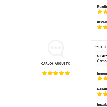
Rendi
Instal
Avaliado
O que v
Ótimo 
CARLOS AUGUSTO
Impre
Rendi
Instal