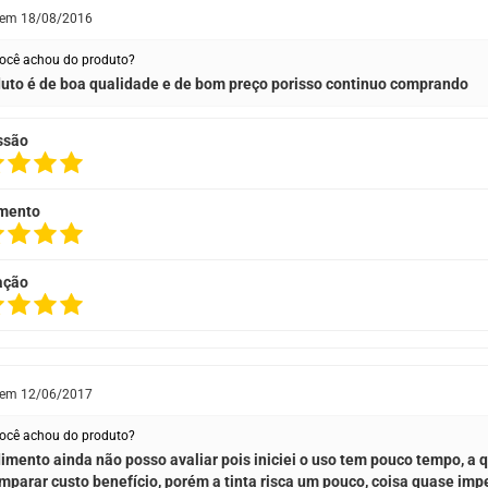
 em
18/08/2016
ocê achou do produto?
uto é de boa qualidade e de bom preço porisso continuo comprando
ssão
mento
ação
 em
12/06/2017
ocê achou do produto?
imento ainda não posso avaliar pois iniciei o uso tem pouco tempo, a 
mparar custo benefício, porém a tinta risca um pouco, coisa quase impe