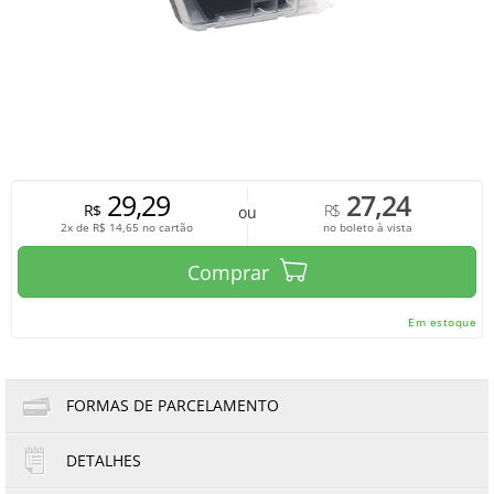
29,29
27,24
R$
R$
ou
2x de
R$
14,65
no cartão
no boleto à vista
Comprar
Em estoque
FORMAS DE PARCELAMENTO
DETALHES
1x de R$29,29