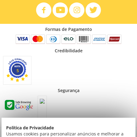
Formas de Pagamento
Credibilidade
5
Segurança
Política de Privacidade
Preços válidos para consumidor final não contribuinte. Preços exclusivos para compras
Usamos cookies para personalizar anúncios e melhorar a