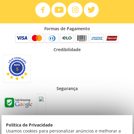
Formas de Pagamento
Credibilidade
5
Segurança
Política de Privacidade
Preços válidos para consumidor final não contribuinte. Preços exclusivos para compras
Usamos cookies para personalizar anúncios e melhorar a