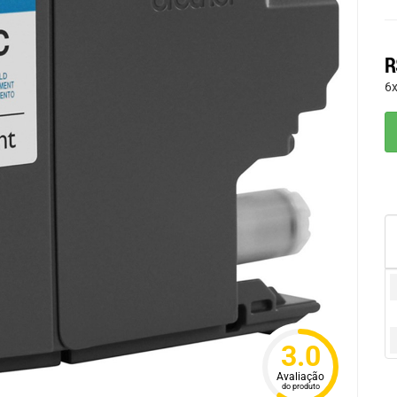
R
6
3.0
Avaliação
do produto