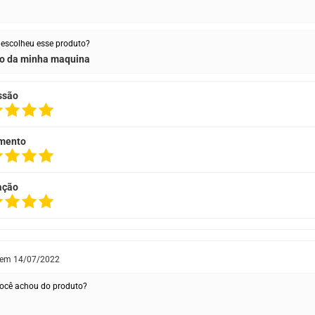
escolheu esse produto?
o da minha maquina
ssão
mento
ação
 em
14/07/2022
ocê achou do produto?