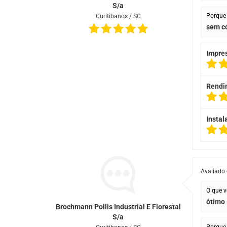
S/a
Porque 
Curitibanos / SC
sem c
Impre
Rendi
Instal
Avaliado
O que v
ótimo
Brochmann Pollis Industrial E Florestal
S/a