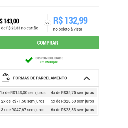
R$
132,99
$
143,00
ou
R$
23,83
x de
no cartão
no boleto à vista
COMPRAR
FORMAS DE PARCELAMENTO
1x de R$143,00
sem juros
4x de R$35,75
sem juros
2x de R$71,50
sem juros
5x de R$28,60
sem juros
3x de R$47,67
sem juros
6x de R$23,83
sem juros