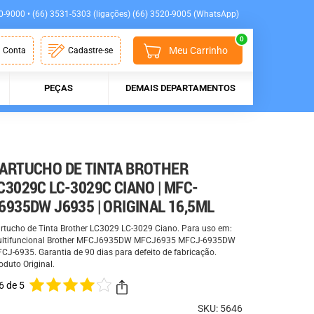
0-9000 • (66) 3531-5303 (ligações) (66) 3520-9005 (WhatsApp)
0
Meu Carrinho
 Conta
Cadastre-se
PEÇAS
DEMAIS DEPARTAMENTOS
ARTUCHO DE TINTA BROTHER
C3029C LC-3029C CIANO | MFC-
6935DW J6935 | ORIGINAL 16,5ML
rtucho de Tinta Brother LC3029 LC-3029 Ciano. Para uso em:
ltifuncional Brother MFCJ6935DW MFCJ6935 MFCJ-6935DW
CJ-6935. Garantia de 90 dias para defeito de fabricação.
oduto Original.
6 de 5
SKU: 5646