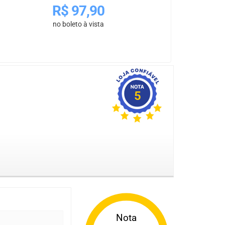
R$
97,90
no boleto à vista
5
Nota