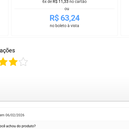
6x de
R$
11,33
no cartão
ou
R$
63,24
no boleto à vista
iações
 em
06/02/2026
ocê achou do produto?