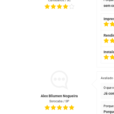
Porque 
Curitibanos / SC
sem c
Impre
Rendi
Instal
Avaliado
O que v
Já con
Alex Bliumen Nogueira
Sorocaba / SP
Porque 
Porque