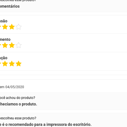
escolheu esse produto?
omentários
ssão
mento
ação
 em
04/05/2020
ocê achou do produto?
hecíamos o produto.
escolheu esse produto?
 é o recomendado para a impressora do escritório.