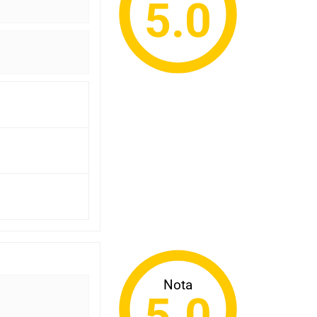
5.0
Nota
5.0