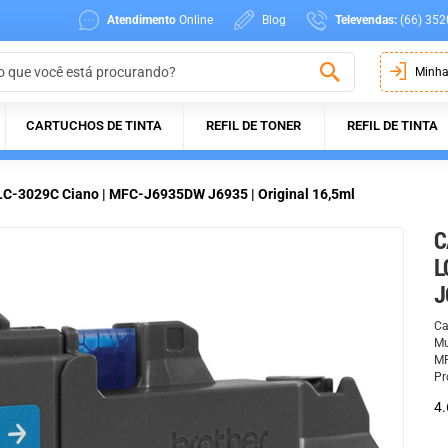
Atendimento
Online
Blog
Televendas:
(66) 352
Minha
CARTUCHOS DE TINTA
REFIL DE TONER
REFIL DE TINTA
LC-3029C Ciano | MFC-J6935DW J6935 | Original 16,5ml
C
L
J
Ca
Mu
MF
Pr
4.