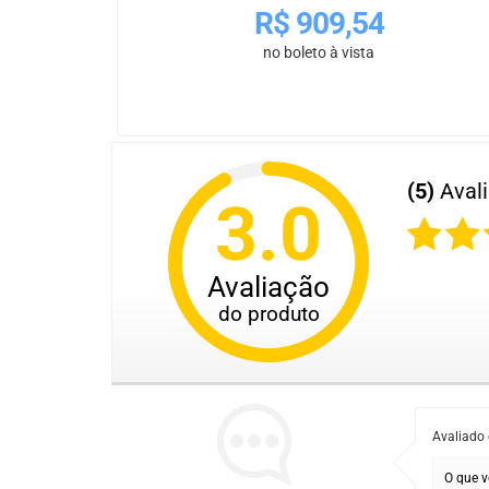
R$
909,54
no boleto à vista
(5)
Aval
3.0
Avaliação
do produto
Avaliado
O que v