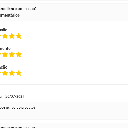
escolheu esse produto?
omentários
ssão
mento
ação
 em
26/07/2021
ocê achou do produto?