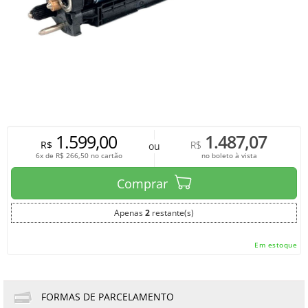
1.599,00
1.487,07
R$
R$
ou
6x de
R$
266,50
no cartão
no boleto à vista
Comprar
Apenas
2
restante(s)
Em estoque
FORMAS DE PARCELAMENTO