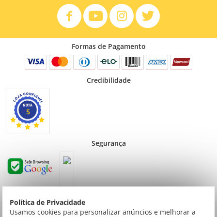
Formas de Pagamento
Credibilidade
5
Segurança
Política de Privacidade
Preços válidos para consumidor final não contribuinte. Preços exclusivos para compras
Usamos cookies para personalizar anúncios e melhorar a