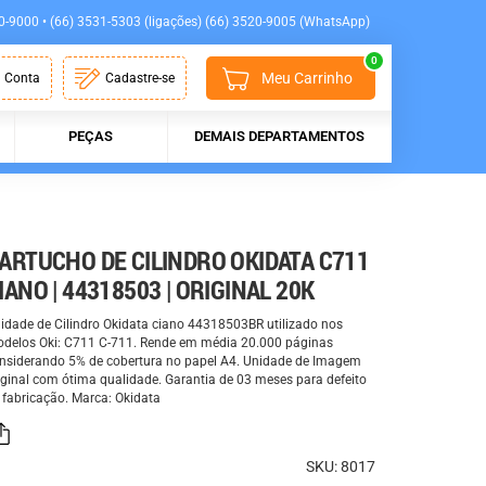
0-9000 • (66) 3531-5303 (ligações) (66) 3520-9005 (WhatsApp)
0
Meu Carrinho
 Conta
Cadastre-se
PEÇAS
DEMAIS DEPARTAMENTOS
ARTUCHO DE CILINDRO OKIDATA C711
IANO | 44318503 | ORIGINAL 20K
idade de Cilindro Okidata ciano 44318503BR utilizado nos
delos Oki: C711 C-711. Rende em média 20.000 páginas
nsiderando 5% de cobertura no papel A4. Unidade de Imagem
iginal com ótima qualidade. Garantia de 03 meses para defeito
 fabricação. Marca: Okidata
SKU: 8017