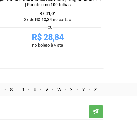
| Pacote com 100 folhas
R$
31,01
3x de
R$
10,34
no cartão
ou
R$
28,84
no boleto à vista
R
S
T
U
V
W
X
Y
Z