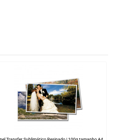
pel Transfer Sublimático Resinado | 100g tamanho A4