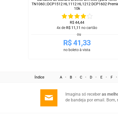
TN1060 | DCP1512 HL1112 HL1212 DCP1602 Prem
10k
R$
44,44
4x de
R$
11,11
no cartão
ou
R$
41,33
no boleto à vista
Índice
A
B
C
D
E
F
Imagina só receber
as melho
de bandeja por email. Bom, 