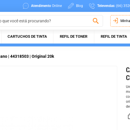
Atendimento
Online
Blog
Televendas:
(66) 352
Minha
CARTUCHOS DE TINTA
REFIL DE TONER
REFIL DE TINTA
ano | 44318503 | Original 20k
C
C
Un
mo
co
or
de