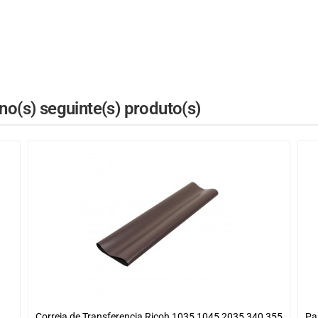
o(s) seguinte(s) produto(s)
Correia de Transferencia Ricoh 1035 1045 2035 340 355
Pa