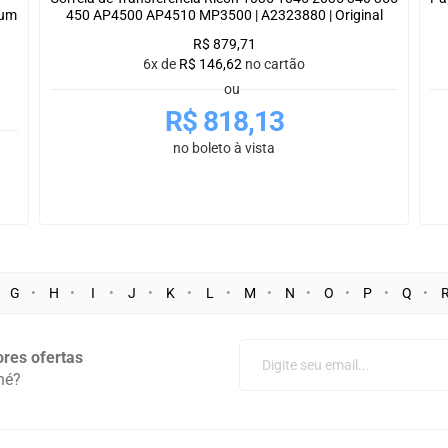
ium
450 AP4500 AP4510 MP3500 | A2323880 | Original
R$
879,71
6x de
R$
146,62
no cartão
ou
R$
818,13
no boleto à vista
G
H
I
J
K
L
M
N
O
P
Q
res ofertas
né?