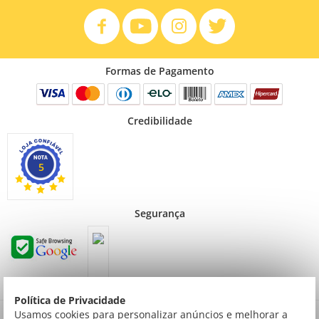
Formas de Pagamento
Credibilidade
5
Segurança
Política de Privacidade
Preços válidos para consumidor final não contribuinte. Preços exclusivos para compras
Usamos cookies para personalizar anúncios e melhorar a