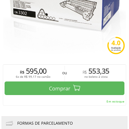
4.0
Avaliação
do produto
595,00
553,35
R$
R$
ou
6x de
R$
99,17
no cartão
no boleto à vista
Comprar
Em estoque
FORMAS DE PARCELAMENTO