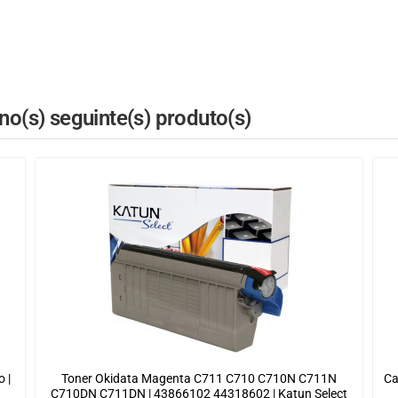
o(s) seguinte(s) produto(s)
 |
Toner Okidata Magenta C711 C710 C710N C711N
Ca
C710DN C711DN | 43866102 44318602 | Katun Select