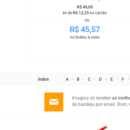
R$
49,00
4x de
R$
12,25
no cartão
ou
R$
45,57
no boleto à vista
Índice
A
B
C
D
E
F
Imagina só receber
as melho
de bandeja por email. Bom, 