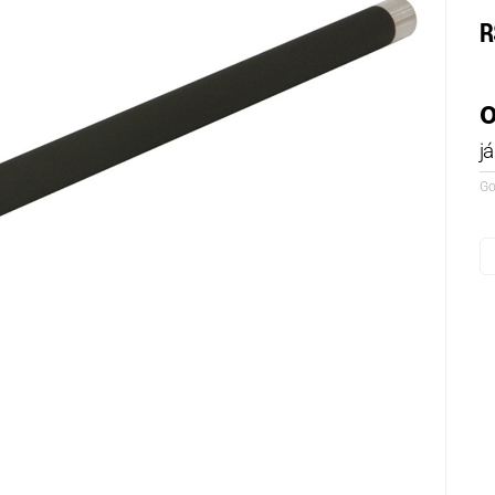
R
o
j
Go