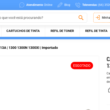
Atendimento
Online
Blog
Televendas:
(66) 352
Minha
CARTUCHOS DE TINTA
REFIL DE TONER
REFIL DE TINTA
13A | 1300 1300N 1300XI | Importado
C
1
ESGOTADO
Ca
em
de