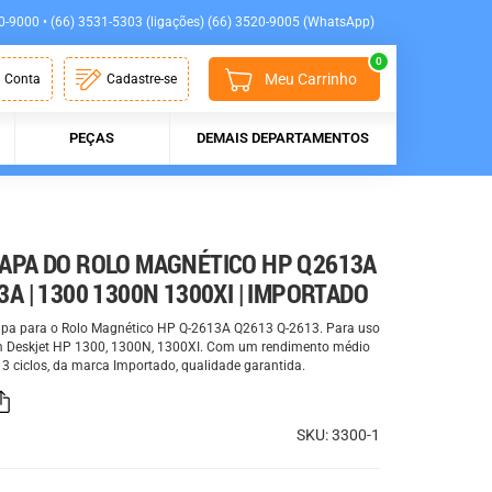
0-9000 • (66) 3531-5303 (ligações) (66) 3520-9005 (WhatsApp)
0
Meu Carrinho
 Conta
Cadastre-se
PEÇAS
DEMAIS DEPARTAMENTOS
APA DO ROLO MAGNÉTICO HP Q2613A
3A | 1300 1300N 1300XI | IMPORTADO
pa para o Rolo Magnético HP Q-2613A Q2613 Q-2613. Para uso
 Deskjet HP 1300, 1300N, 1300XI. Com um rendimento médio
 3 ciclos, da marca Importado, qualidade garantida.
SKU: 3300-1