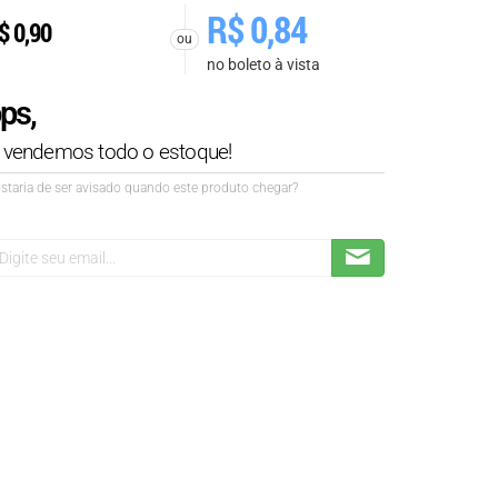
R$
0,84
$
0,90
ou
no boleto à vista
ps,
á vendemos todo o estoque!
staria de ser avisado quando este produto chegar?