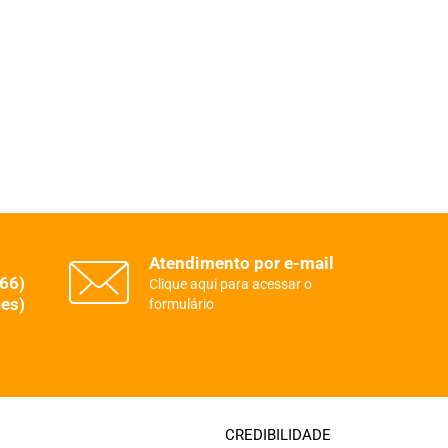
Atendimento por e-mail
(66)
Clique aqui para acessar o
es)
formulário
CREDIBILIDADE