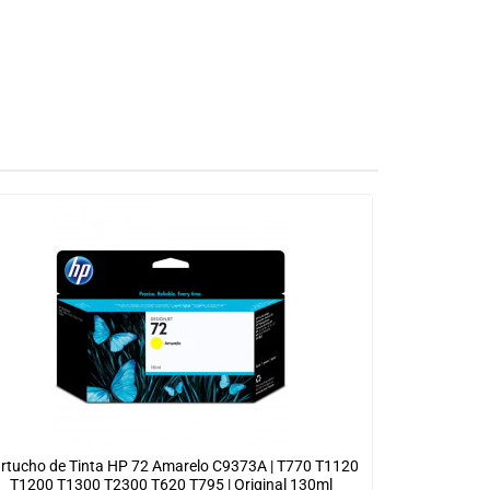
rtucho de Tinta HP 72 Amarelo C9373A | T770 T1120
T1200 T1300 T2300 T620 T795 | Original 130ml