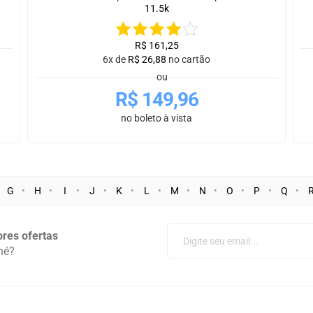
11.5k
R$
161,25
6x de
R$
26,88
no cartão
ou
R$
149,96
no boleto à vista
G
H
I
J
K
L
M
N
O
P
Q
res ofertas
né?