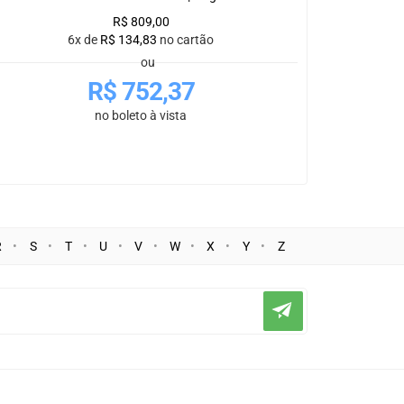
R$
809,00
6x de
R$
134,83
no cartão
ou
R$
752,37
no boleto à vista
R
S
T
U
V
W
X
Y
Z