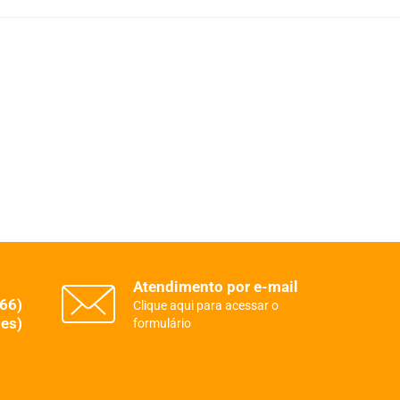
Atendimento por e-mail
(66)
Clique aqui para acessar o
es)
formulário