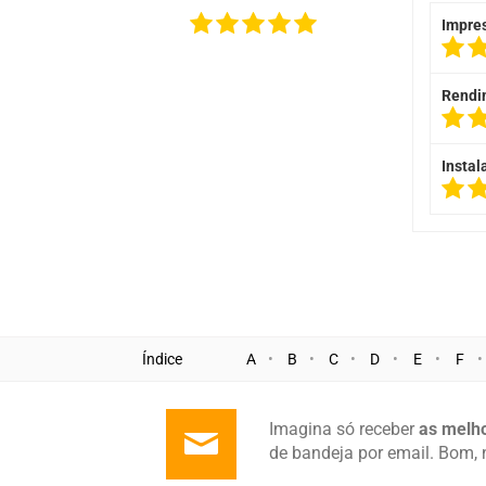
Impre
Rendi
Instal
Índice
A
B
C
D
E
F
Imagina só receber
as melho
de bandeja por email. Bom, 