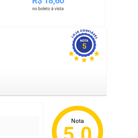
R$
18,60
no boleto à vista
5
Nota
5.0