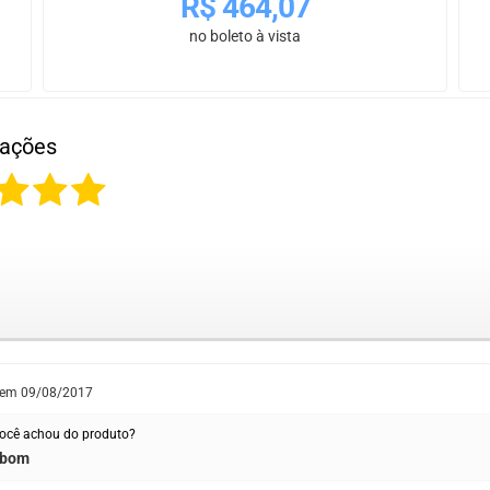
R$
464,07
no boleto à vista
iações
 em
09/08/2017
ocê achou do produto?
 bom