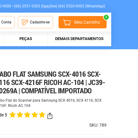
0-9000 • (66) 3531-5303 (ligações) (66) 3520-9005 (WhatsApp)
0
Meu Carrinho
 Conta
Cadastre-se
PEÇAS
DEMAIS DEPARTAMENTOS
ABO FLAT SAMSUNG SCX-4016 SCX-
116 SCX-4216F RICOH AC-104 | JC39-
0269A | COMPATÍVEL IMPORTADO
bo Flat do Scanner para Samsung SCX 4016, SCX 4116, SCX
16F. Ricoh AC 104
de 5
SKU: 789