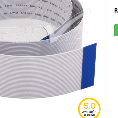
R
5.0
Avaliação
do produto