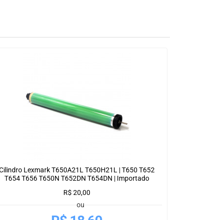
Cilindro Lexmark T650A21L T650H21L | T650 T652
T654 T656 T650N T652DN T654DN | Importado
R$
20,00
ou