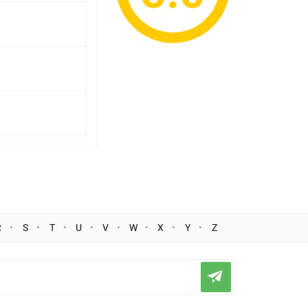
R
S
T
U
V
W
X
Y
Z