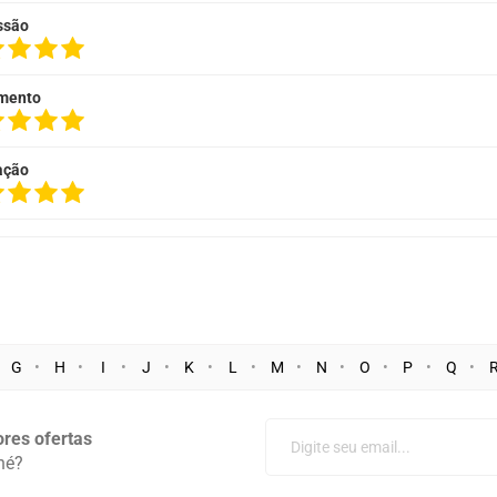
ssão
mento
ação
G
H
I
J
K
L
M
N
O
P
Q
res ofertas
né?