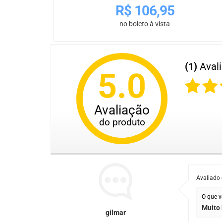
R$
106,95
no boleto à vista
(1)
Aval
5.0
Avaliação
do produto
Avaliado
O que v
Muito
gilmar