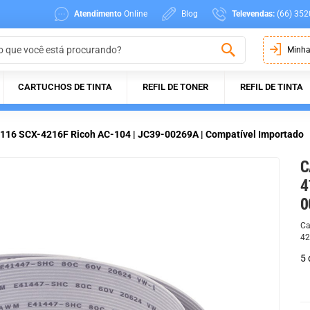
Atendimento
Online
Blog
Televendas:
(66) 352
Minha
CARTUCHOS DE TINTA
REFIL DE TONER
REFIL DE TINTA
16 SCX-4216F Ricoh AC-104 | JC39-00269A | Compatível Importado
C
4
0
Ca
42
5 