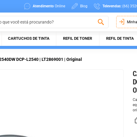
Atendimento
Online
Blog
Televendas:
(66) 352
Minha
CARTUCHOS DE TINTA
REFIL DE TONER
REFIL DE TINTA
2540DW DCP-L2540 | LT2869001 | Original
C
D
O
Ca
eq
or