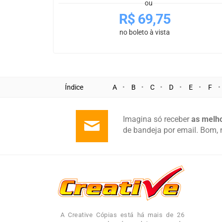
ou
R$
69,75
no boleto à vista
Índice
A
B
C
D
E
F
Imagina só receber
as melho
de bandeja por email. Bom, 
A Creative Cópias está há mais de 26