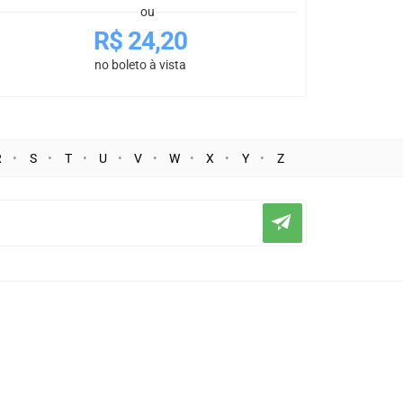
ou
R$
24,20
no boleto à vista
R
S
T
U
V
W
X
Y
Z