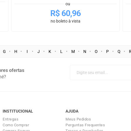
ou
R$
60,96
no boleto à vista
G
H
I
J
K
L
M
N
O
P
Q
res ofertas
né?
INSTITUCIONAL
AJUDA
Entregas
Meus Pedidos
Como Comprar
Perguntas Frequentes
Compra Segura
Trocas e Devoluções