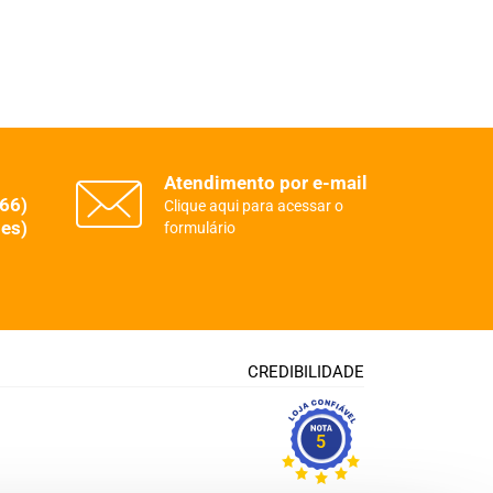
Atendimento por e-mail
(66)
Clique aqui para acessar o
es)
formulário
CREDIBILIDADE
5