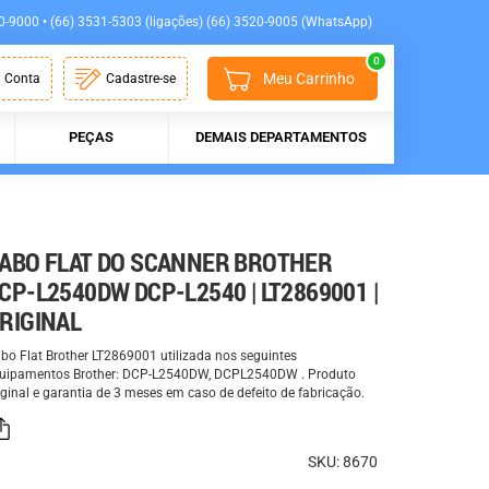
0-9000 • (66) 3531-5303 (ligações) (66) 3520-9005 (WhatsApp)
0
Meu Carrinho
 Conta
Cadastre-se
PEÇAS
DEMAIS DEPARTAMENTOS
ABO FLAT DO SCANNER BROTHER
CP-L2540DW DCP-L2540 | LT2869001 |
RIGINAL
bo Flat Brother LT2869001 utilizada nos seguintes
uipamentos Brother: DCP-L2540DW, DCPL2540DW . Produto
iginal e garantia de 3 meses em caso de defeito de fabricação.
SKU: 8670