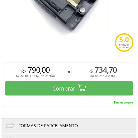
5.0
Avaliação
do produto
790,00
734,70
R$
R$
ou
6x de
R$
131,67
no cartão
no boleto à vista
Comprar
Em estoque
FORMAS DE PARCELAMENTO