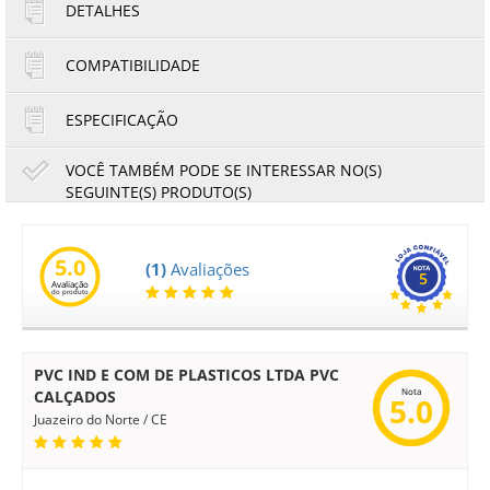
DETALHES
1x de R$790,00
4x de R$197,50
2x de R$395,00
5x de R$158,00
COMPATIBILIDADE
3x de R$263,33
6x de R$131,67
ESPECIFICAÇÃO
VOCÊ TAMBÉM PODE SE INTERESSAR NO(S)
SEGUINTE(S) PRODUTO(S)
Esponja do Batente Final Ricoh DSM415 MP161 MP171
R
MP201 MP301SP MP301SPF | B0442715 | Original
5.0
(1)
Avaliações
5
Avaliação
20,00
18,60
do produto
R$
R$
ou
no boleto à vista
PVC IND E COM DE PLASTICOS LTDA PVC
Nota
CALÇADOS
5.0
Juazeiro do Norte / CE