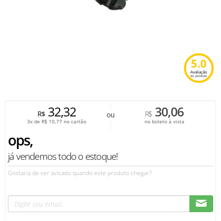
5.0
Avaliação
do produto
32,32
30,06
R$
R$
ou
3x de
R$
10,77
no cartão
no boleto à vista
ops,
já vendemos todo o estoque!
Gostaria de ser avisado quando este produto chegar?